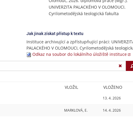
Olomouc, 2026. diplomová práce (Mgr.).
UNIVERZITA PALACKÉHO V OLOMOUCI.
Cyrilometodějská teologická fakulta
Jak jinak získat přístup k textu
Instituce archivující a zpřístupňující práci: UNIVERZIT
PALACKÉHO V OLOMOUCI, Cyrilometodějská teologická
Odkaz na soubor do lokálního úložiště instituce
VLOŽIL
VLOŽENO
13. 4. 2026
MARKLOVÁ, E.
14. 4. 2026