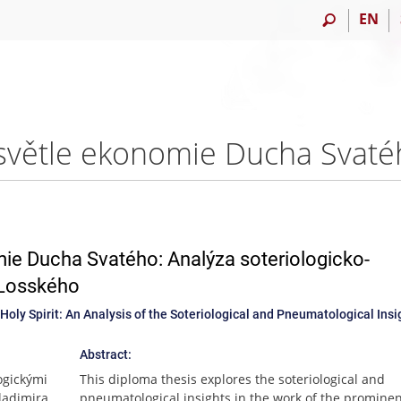
EN
mie Ducha Svatého: Analýza soteriologicko-
 Losského
Holy Spirit: An Analysis of the Soteriological and Pneumatological Insi
Abstract:
ogickými
This diploma thesis explores the soteriological and
ladimira
pneumatological insights in the work of the promine