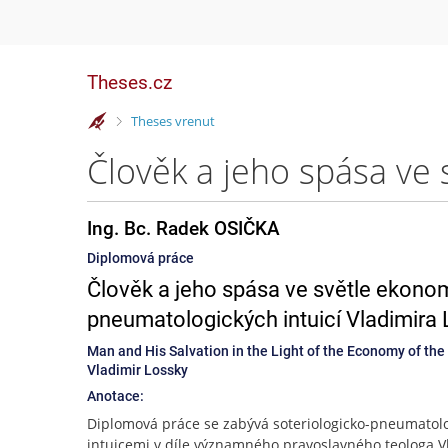
Theses.cz
>
Theses vrenut
Ing. Bc. Radek OSIČKA
Diplomová práce
Člověk a jeho spása ve světle ekono
pneumatologických intuicí Vladimira
Man and His Salvation in the Light of the Economy of the 
Vladimir Lossky
Anotace:
Diplomová práce se zabývá soteriologicko-pneumatol
intuicemi v díle významného pravoslavného teologa V