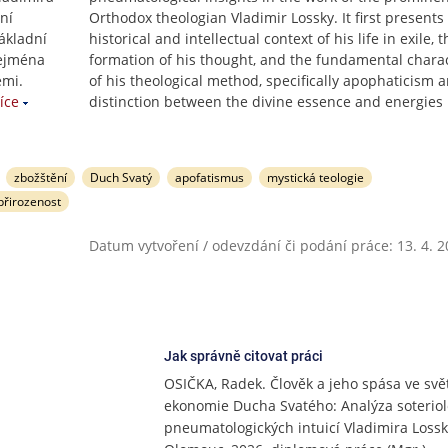
ní
Orthodox theologian Vladimir Lossky. It first presents
základní
historical and intellectual context of his life in exile, t
zejména
formation of his thought, and the fundamental charac
emi.
of his theological method, specifically apophaticism 
íce
distinction between the divine essence and energies
zbožštění
Duch Svatý
apofatismus
mystická teologie
přirozenost
Datum vytvoření / odevzdání či podání práce: 13. 4. 
Jak správně citovat práci
OSIČKA, Radek. Člověk a jeho spása ve svě
ekonomie Ducha Svatého: Analýza soteriol
pneumatologických intuicí Vladimira Loss