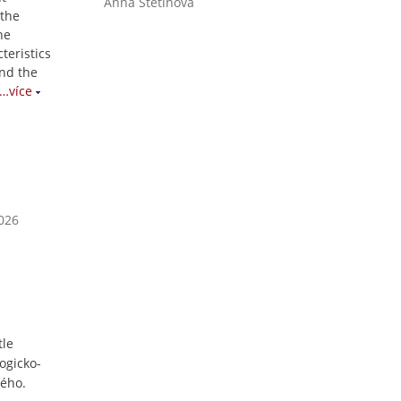
Anna Štětinová
 the
he
teristics
and the
…více
2026
tle
ogicko-
kého.