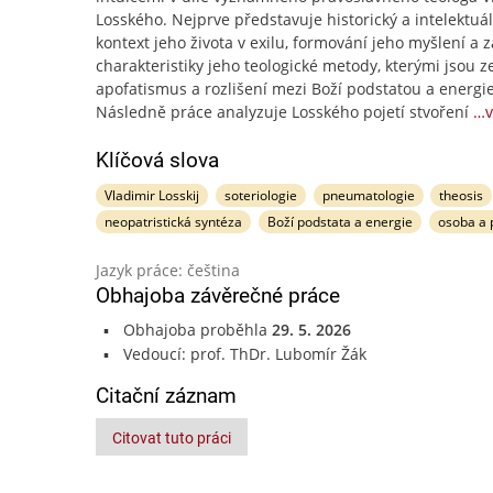
Losského. Nejprve představuje historický a intelektuál
kontext jeho života v exilu, formování jeho myšlení a 
charakteristiky jeho teologické metody, kterými jsou 
apofatismus a rozlišení mezi Boží podstatou a energi
Následně práce analyzuje Losského pojetí stvoření
…v
Klíčová slova
Vladimir Losskij
soteriologie
pneumatologie
theosis
neopatristická syntéza
Boží podstata a energie
osoba a 
Jazyk práce: čeština
Obhajoba závěrečné práce
Obhajoba proběhla
29. 5. 2026
Vedoucí: prof. ThDr. Lubomír Žák
Citační záznam
Citovat tuto práci