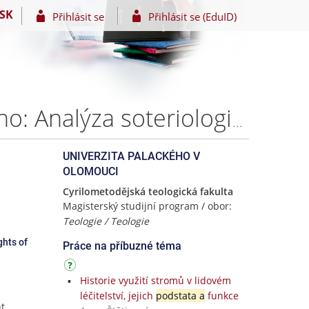
SK
Přihlásit se
Přihlásit se (EduID)
Člověk a jeho spása ve světle ekonomie Ducha Svatého: Analýza soteriologicko-pneumatologických intuicí Vladimira Losského – Ing. Bc. Radek OSIČKA
UNIVERZITA PALACKÉHO V
OLOMOUCI
Cyrilometodějská teologická fakulta
Magisterský studijní program / obor:
Teologie / Teologie
ghts of
Práce na příbuzné téma
Historie využití stromů v lidovém
léčitelství, jejich
podstata a
funkce
nt