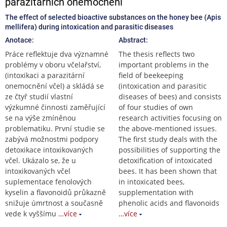
parazitárních onemocnění
The effect of selected bioactive substances on the honey bee (Apis
mellifera) during intoxication and parasitic diseases
Anotace:
Abstract:
Práce reflektuje dva významné
The thesis reflects two
problémy v oboru včelařství,
important problems in the
(intoxikaci a parazitární
field of beekeeping
onemocnění včel) a skládá se
(intoxication and parasitic
ze čtyř studií vlastní
diseases of bees) and consists
výzkumné činnosti zaměřující
of four studies of own
se na výše zmíněnou
research activities focusing on
problematiku. První studie se
the above-mentioned issues.
zabývá možnostmi podpory
The first study deals with the
detoxikace intoxikovaných
possibilities of supporting the
včel. Ukázalo se, že u
detoxification of intoxicated
intoxikovaných včel
bees. It has been shown that
suplementace fenolových
in intoxicated bees,
kyselin a flavonoidů průkazně
supplementation with
snižuje úmrtnost a současně
phenolic acids and flavonoids
vede k vyššímu
…více
…více