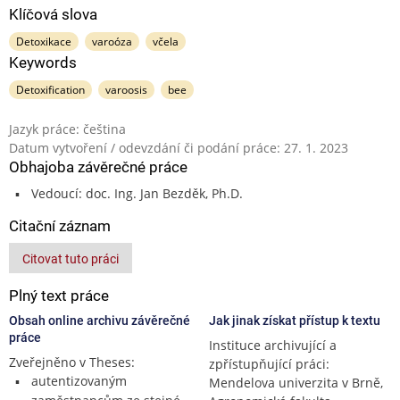
Klíčová slova
Detoxikace
varoóza
včela
Keywords
Detoxification
varoosis
bee
Jazyk práce: čeština
Datum vytvoření / odevzdání či podání práce: 27. 1. 2023
Obhajoba závěrečné práce
Vedoucí: doc. Ing. Jan Bezděk, Ph.D.
Citační záznam
Citovat tuto práci
Plný text práce
Obsah online archivu závěrečné
Jak jinak získat přístup k textu
práce
Instituce archivující a
Zveřejněno v Theses:
zpřístupňující práci:
autentizovaným
Mendelova univerzita v Brně,