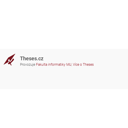
Theses.cz
Provozuje
Fakulta informatiky MU
,
Více o Theses
Potřebujete poradit?
Zapojené školy
theses@fi.muni.cz
Správci zapojených škol
Nápověda
Soukromí
Často kladené dotazy
Přístupnost