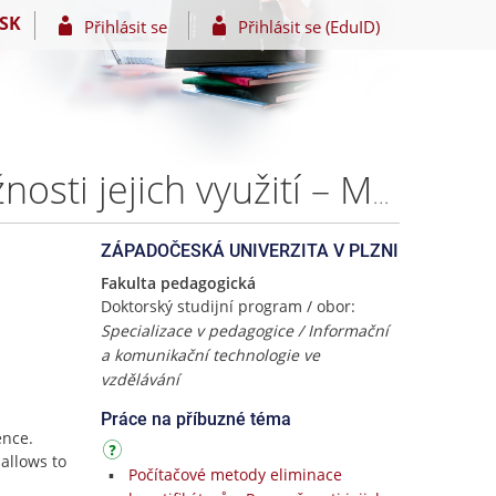
SK
Přihlásit se
Přihlásit se (EduID)
Počítačové metody eliminace kvantifikátorů v R a možnosti jejich využití – Mgr. Lukáš HONZÍK
ZÁPADOČESKÁ UNIVERZITA V PLZNI
Fakulta pedagogická
Doktorský studijní program / obor:
Specializace v pedagogice / Informační
a komunikační technologie ve
vzdělávání
Práce na příbuzné téma
ence.
 allows to
Počítačové metody eliminace