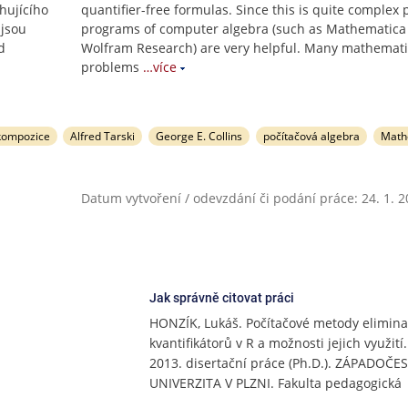
hujícího
quantifier-free formulas. Since this is quite complex
 jsou
programs of computer algebra (such as Mathematica
d
Wolfram Research) are very helpful. Many mathemati
problems
…více
ekompozice
Alfred Tarski
George E. Collins
počítačová algebra
Math
Datum vytvoření / odevzdání či podání práce: 24. 1. 
Jak správně citovat práci
HONZÍK, Lukáš. Počítačové metody elimin
kvantifikátorů v R a možnosti jejich využití.
2013. disertační práce (Ph.D.). ZÁPADOČE
UNIVERZITA V PLZNI. Fakulta pedagogická