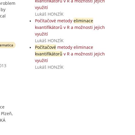
kvantifikátorů v R a možnosti jejich
 problem
využití
 by
Lukáš HONZÍK
cal
Počítačové metody
eliminace
kvantifikátorů v R a možnosti jejich
využití
Lukáš HONZÍK
ematica
Počítačové
metody eliminace
kvantifikátorů
v R a možnosti jejich
využití
2013
Lukáš HONZÍK
ace
 Plzeň,
SKÁ