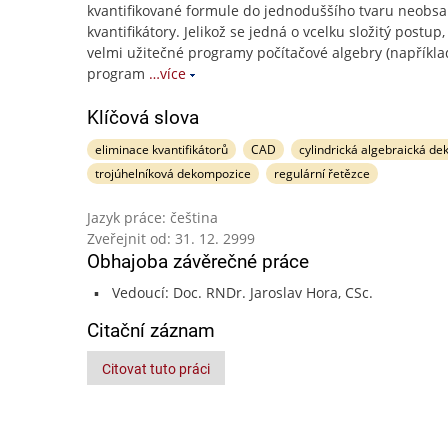
kvantifikované formule do jednoduššího tvaru neobsa
kvantifikátory. Jelikož se jedná o vcelku složitý postup,
velmi užitečné programy počítačové algebry (napříkla
program
…více
Klíčová slova
eliminace kvantifikátorů
CAD
cylindrická algebraická d
trojúhelníková dekompozice
regulární řetězce
Jazyk práce: čeština
Zveřejnit od: 31. 12. 2999
Obhajoba závěrečné práce
Vedoucí: Doc. RNDr. Jaroslav Hora, CSc.
Citační záznam
Citovat tuto práci