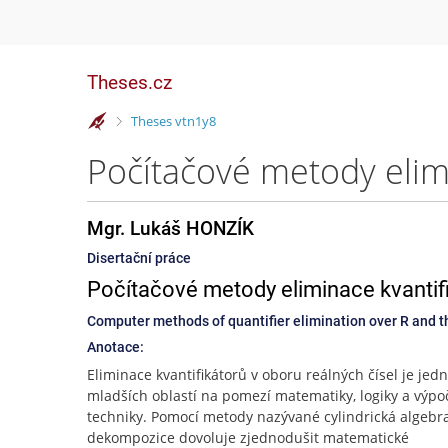
Theses.cz
>
Theses vtn1y8
Mgr. Lukáš HONZÍK
Disertační práce
Počítačové metody eliminace kvantifik
Computer methods of quantifier elimination over R and th
Anotace:
Eliminace kvantifikátorů v oboru reálných čísel je jed
mladších oblastí na pomezí matematiky, logiky a výpo
techniky. Pomocí metody nazývané cylindrická algebr
dekompozice dovoluje zjednodušit matematické