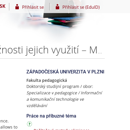
SK
Přihlásit se
Přihlásit se (EduID)
Počítačové metody eliminace kvantifikátorů v R a možnosti jejich využití – Mgr. Lukáš HONZÍK
ZÁPADOČESKÁ UNIVERZITA V PLZNI
Fakulta pedagogická
Doktorský studijní program / obor:
Specializace v pedagogice / Informační
a komunikační technologie ve
vzdělávání
Práce na příbuzné téma
ence.
 allows to