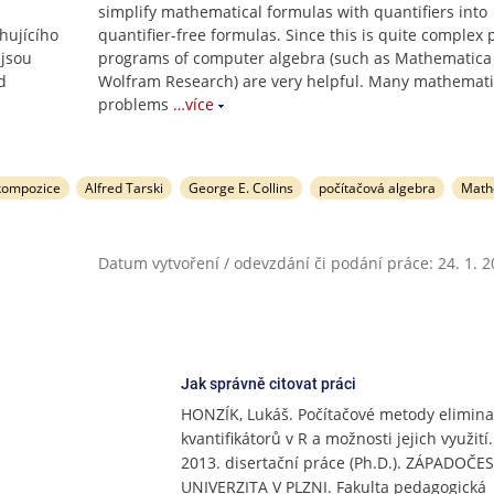
simplify mathematical formulas with quantifiers into
hujícího
quantifier-free formulas. Since this is quite complex
 jsou
programs of computer algebra (such as Mathematica
d
Wolfram Research) are very helpful. Many mathemati
problems
…více
ekompozice
Alfred Tarski
George E. Collins
počítačová algebra
Math
Datum vytvoření / odevzdání či podání práce: 24. 1. 
Jak správně citovat práci
HONZÍK, Lukáš. Počítačové metody elimin
kvantifikátorů v R a možnosti jejich využití.
2013. disertační práce (Ph.D.). ZÁPADOČE
UNIVERZITA V PLZNI. Fakulta pedagogická