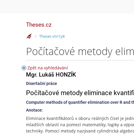
Theses.cz
>
Theses vtn1y8
Zpět na vyhledávání
Mgr. Lukáš HONZÍK
Disertační práce
Počítačové metody eliminace kvantifik
Computer methods of quantifier elimination over R and th
Anotace:
Eliminace kvantifikátorů v oboru reálných čísel je jed
mladších oblastí na pomezí matematiky, logiky a výpo
techniky. Pomocí metody nazývané cylindrická algebr