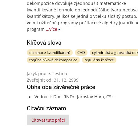
dekompozice dovoluje zjednodušit matematické
kvantifikované formule do jednoduššího tvaru neobsa
kvantifikátory. Jelikož se jedná o vcelku složitý postup,
velmi užitečné programy počítačové algebry (napříkla
program
…více
Klíčová slova
eliminace kvantifikátorů
CAD
cylindrická algebraická d
trojúhelníková dekompozice
regulární řetězce
Jazyk práce: čeština
Zveřejnit od: 31. 12. 2999
Obhajoba závěrečné práce
Vedoucí: Doc. RNDr. Jaroslav Hora, CSc.
Citační záznam
Citovat tuto práci