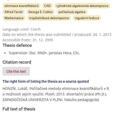
eliminace kvantifikátorů
CAD
cylindrická algebraická dekompozice
Alfred Tarski
George E. Collins
počítačová algebra
Mathematica
trojúhelníková dekompozice
regulární řetězce
Language used: Czech
Date on which the thesis was submitted / produced: 24. 1. 2013
Accessible from:: 31. 12. 2999
Thesis defence
Supervisor: Doc. RNDr. Jaroslav Hora, CSc.
Citation record
Cite this text
The right form of listing the thesis as a source quoted
HONZÍK, Lukáš. Počítačové metody eliminace kvantifikátorů v R
a možnosti jejich využití. Plzeň, 2013. disertační práce (Ph.D.).
ZÁPADOČESKÁ UNIVERZITA V PLZNI. Fakulta pedagogická
Full text of thesis