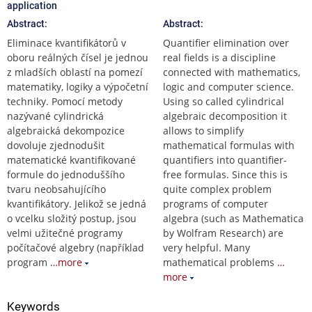
application
Abstract:
Abstract:
Eliminace kvantifikátorů v
Quantifier elimination over
oboru reálných čísel je jednou
real fields is a discipline
z mladších oblastí na pomezí
connected with mathematics,
matematiky, logiky a výpočetní
logic and computer science.
techniky. Pomocí metody
Using so called cylindrical
nazývané cylindrická
algebraic decomposition it
algebraická dekompozice
allows to simplify
dovoluje zjednodušit
mathematical formulas with
matematické kvantifikované
quantifiers into quantifier-
formule do jednoduššího
free formulas. Since this is
tvaru neobsahujícího
quite complex problem
kvantifikátory. Jelikož se jedná
programs of computer
o vcelku složitý postup, jsou
algebra (such as Mathematica
velmi užitečné programy
by Wolfram Research) are
počítačové algebry (například
very helpful. Many
program
…more
mathematical problems
…
more
Keywords