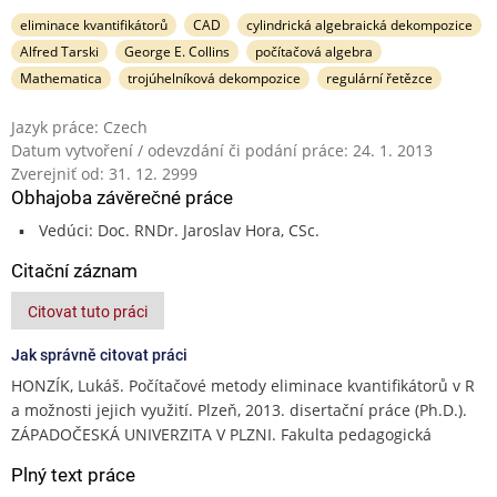
eliminace kvantifikátorů
CAD
cylindrická algebraická dekompozice
Alfred Tarski
George E. Collins
počítačová algebra
Mathematica
trojúhelníková dekompozice
regulární řetězce
Jazyk práce: Czech
Datum vytvoření / odevzdání či podání práce: 24. 1. 2013
Zverejniť od: 31. 12. 2999
Obhajoba závěrečné práce
Vedúci: Doc. RNDr. Jaroslav Hora, CSc.
Citační záznam
Citovat tuto práci
Jak správně citovat práci
HONZÍK, Lukáš. Počítačové metody eliminace kvantifikátorů v R
a možnosti jejich využití. Plzeň, 2013. disertační práce (Ph.D.).
ZÁPADOČESKÁ UNIVERZITA V PLZNI. Fakulta pedagogická
Plný text práce