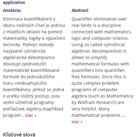
application
Anotácia:
Abstract:
Eliminace kvantifikátorů v
Quantifier elimination over
oboru reálných čísel je jednou
real fields is a discipline
z mladších oblastí na pomezí
connected with mathematics,
matematiky, logiky a výpočetní
logic and computer science.
techniky. Pomocí metody
Using so called cylindrical
nazývané cylindrická
algebraic decomposition it
algebraická dekompozice
allows to simplify
dovoluje zjednodušit
mathematical formulas with
matematické kvantifikované
quantifiers into quantifier-
formule do jednoduššího
free formulas. Since this is
tvaru neobsahujícího
quite complex problem
kvantifikátory. Jelikož se jedná
programs of computer
o vcelku složitý postup, jsou
algebra (such as Mathematica
velmi užitečné programy
by Wolfram Research) are
počítačové algebry (například
very helpful. Many
program
…viac
mathematical problems
…
viac
Kľúčové slová