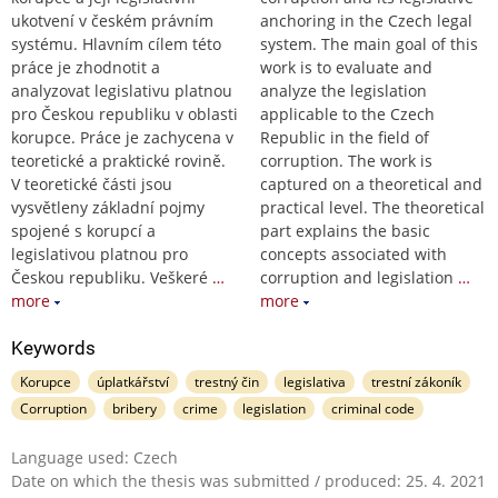
ukotvení v českém právním
anchoring in the Czech legal
systému. Hlavním cílem této
system. The main goal of this
práce je zhodnotit a
work is to evaluate and
analyzovat legislativu platnou
analyze the legislation
pro Českou republiku v oblasti
applicable to the Czech
korupce. Práce je zachycena v
Republic in the field of
teoretické a praktické rovině.
corruption. The work is
V teoretické části jsou
captured on a theoretical and
vysvětleny základní pojmy
practical level. The theoretical
spojené s korupcí a
part explains the basic
legislativou platnou pro
concepts associated with
Českou republiku. Veškeré
…
corruption and legislation
…
more
more
Keywords
Korupce
úplatkářství
trestný čin
legislativa
trestní zákoník
Corruption
bribery
crime
legislation
criminal code
Language used: Czech
Date on which the thesis was submitted / produced: 25. 4. 2021