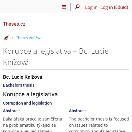
Log in
Log in (EduId)
Theses.cz
>
Theses vu05we
Korupce a legislativa – Bc. Lucie
Knížová
Bc. Lucie Knížová
Bachelor's thesis
Korupce a legislativa
Corruption and legislation
Abstract:
Abstract:
Bakalářská práce je zaměřena
The bachelor thesis is focused
na problematiku týkající se
on issues related to
korupce a její legislativní
corruption and its legislative