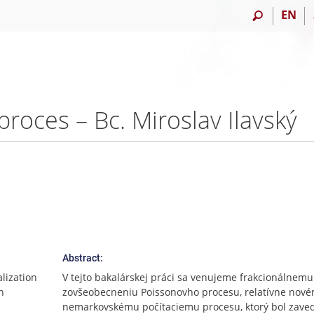
EN
proces – Bc. Miroslav Ilavský
Abstract:
alization
V tejto bakalárskej práci sa venujeme frakcionálnemu
n
zovšeobecneniu Poissonovho procesu, relatívne nov
nemarkovskému počítaciemu procesu, ktorý bol zave