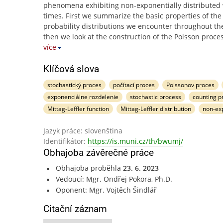
phenomena exhibiting non-exponentially distributed 
times. First we summarize the basic properties of the
probability distributions we encounter throughout the
then we look at the construction of the Poisson proce
více
Klíčová slova
stochastický proces
počítací proces
Poissonov proces
exponenciálne rozdelenie
stochastic process
counting p
Mittag-Leffler function
Mittag-Leffler distribution
non-exp
Jazyk práce: slovenština
Identifikátor:
https://is.muni.cz/th/bwumj/
Obhajoba závěrečné práce
Obhajoba proběhla
23. 6. 2023
Vedoucí: Mgr. Ondřej Pokora, Ph.D.
Oponent: Mgr. Vojtěch Šindlář
Citační záznam