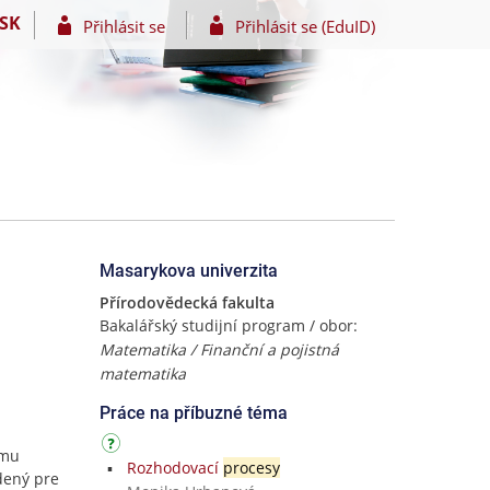
SK
Přihlásit se
Přihlásit se (EduID)
Masarykova univerzita
Přírodovědecká fakulta
Bakalářský studijní program / obor:
Matematika / Finanční a pojistná
matematika
Práce na příbuzné téma
ému
Rozhodovací
procesy
dený pre