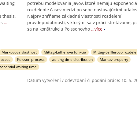
waiting
potrebu modelovania javov, ktoré nemajú exponenciá
rozdelenie časov medzi po sebe nastávajúcimi udalos
 thesis,
Najprv zhŕňame základné vlastnosti rozdelení
ss
…
pravdepodobnosti, s ktorými sa v práci stretávame, 
sa na konštrukciu Poissonovho
…více
Markovova vlastnosť
Mittag-Lefflerova funkcia
Mittag-Lefflerovo rozdele
rocess
Poisson process
waiting time distribution
Markov property
onential waiting time
Datum vytvoření / odevzdání či podání práce: 10. 5. 