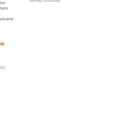
Monika Urbanová
lne
ťami.
pozeráme
nie
2023