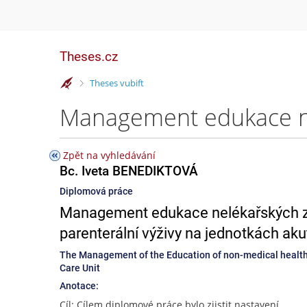
Theses.cz
>
Theses vubift
Zpět na vyhledávání
Bc. Iveta BENEDIKTOVÁ
Diplomová práce
Management edukace nelékařských zd
parenterální výživy na jednotkách akut
The Management of the Education of non-medical health Pr
Care Unit
Anotace:
Cíl: Cílem diplomové práce bylo zjistit nastavení