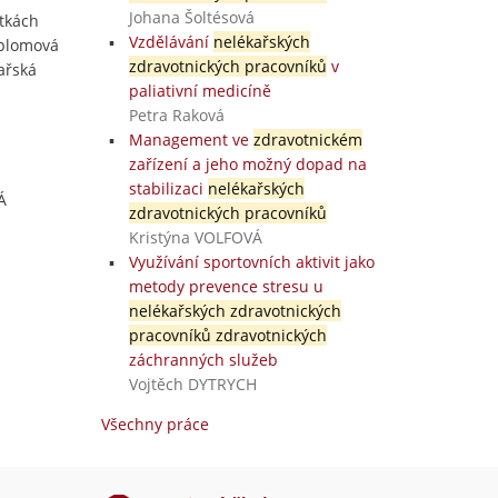
Johana Šoltésová
otkách
Vzdělávání
nelékařských
iplomová
zdravotnických pracovníků
v
ařská
paliativní medicíně
Petra Raková
Management ve
zdravotnickém
zařízení a jeho možný dopad na
stabilizaci
nelékařských
Á
zdravotnických pracovníků
Kristýna VOLFOVÁ
Využívání sportovních aktivit jako
metody prevence stresu u
nelékařských zdravotnických
pracovníků zdravotnických
záchranných služeb
Vojtěch DYTRYCH
Všechny práce