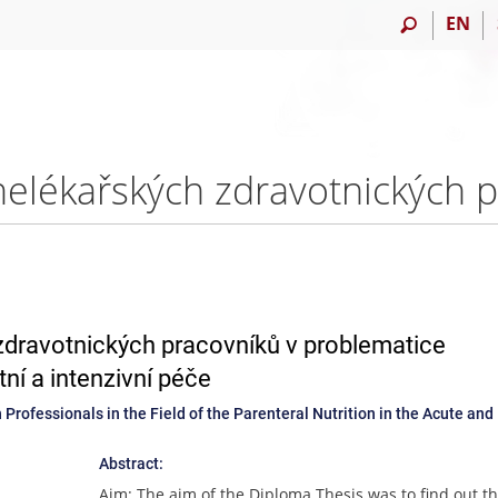
EN
ravotnických pracovníků v problematice
ní a intenzivní péče
ofessionals in the Field of the Parenteral Nutrition in the Acute and
Abstract:
Aim: The aim of the Diploma Thesis was to find out t