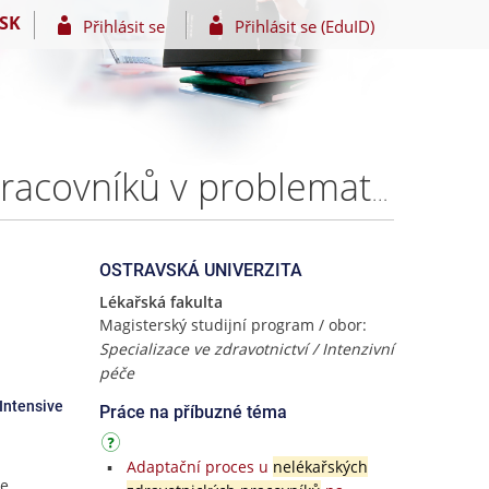
SK
Přihlásit se
Přihlásit se (EduID)
Management edukace nelékařských zdravotnických pracovníků v problematice parenterální výživy na jednotkách akutní a intenzivní péče – Bc. Iveta BENEDIKTOVÁ
OSTRAVSKÁ UNIVERZITA
Lékařská fakulta
Magisterský studijní program / obor:
Specializace ve zdravotnictví / Intenzivní
péče
 Intensive
Práce na příbuzné téma
Adaptační proces u
nelékařských
he