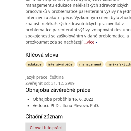
managementu edukace nelékařských zdravotnických
pracovníků v problematice parenterální výživy na jed
intenzivní a akutní péče. Výzkumným cílem bylo zhodn
znalosti nelékařských zdravotnických pracovníků v
problematice parenterální výživy, zmapování dostupno
spokojenosti se zaškolováním v dané problematice, a
prozkoumat zda se nacházejí
…více
Klíčová slova
edukace
intenzivní péče
management
nelékařský zd
Jazyk práce: čeština
Zveřejnit od: 31. 12. 2999
Obhajoba závěrečné práce
Obhajoba proběhla
16. 6. 2022
Vedoucí: PhDr. Ilona Plevová, PhD.
Citační záznam
Citovat tuto práci