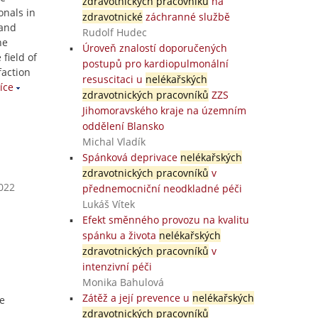
zdravotnických pracovníků
na
onals in
zdravotnické
záchranné službě
 and
Rudolf Hudec
he
Úroveň znalostí doporučených
field of
postupů pro kardiopulmonální
faction
resuscitaci u
nelékařských
íce
zdravotnických pracovníků
ZZS
Jihomoravského kraje na územním
oddělení Blansko
Michal Vladík
Spánková deprivace
nelékařských
zdravotnických pracovníků
v
2022
přednemocniční neodkladné péči
Lukáš Vítek
Efekt směnného provozu na kvalitu
spánku a života
nelékařských
zdravotnických pracovníků
v
intenzivní péči
Monika Bahulová
Zátěž a její prevence u
nelékařských
e
zdravotnických pracovníků