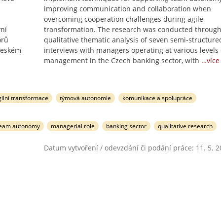
improving communication and collaboration when
overcoming cooperation challenges during agile
vní
transformation. The research was conducted throug
orů
qualitative thematic analysis of seven semi-structure
 českém
interviews with managers operating at various levels 
management in the Czech banking sector, with
…více
gilní transformace
týmová autonomie
komunikace a spolupráce
eam autonomy
managerial role
banking sector
qualitative research
Datum vytvoření / odevzdání či podání práce: 11. 5. 