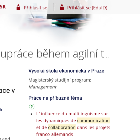
SK
Přihlásit se
Přihlásit se (EduID)
Manažerské techniky pro překonávání problémů spolupráce během agilní transformace v českém bankovnictví – Kateřina Macková
Vysoká škola ekonomická v Praze
Magisterský studijní program:
Management
ace v
Práce na příbuzné téma
ch
L´influence du multilinguisme sur
les dynamiques de
communication
et de
collaboration
dans les projets
franco-allemands
y and