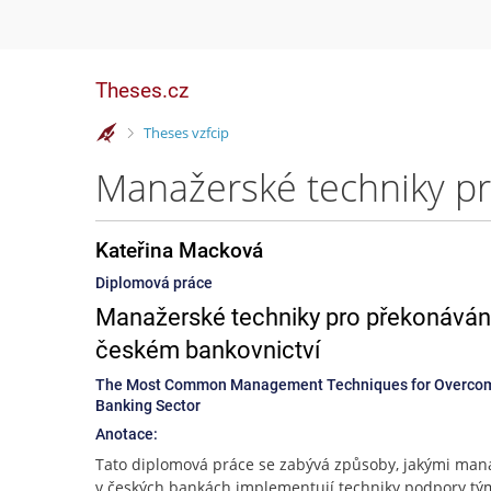
Theses.cz
>
Theses vzfcip
Kateřina Macková
Diplomová práce
Manažerské techniky pro překonáván
českém bankovnictví
The Most Common Management Techniques for Overcoming
Banking Sector
Anotace:
Tato diplomová práce se zabývá způsoby, jakými man
v českých bankách implementují techniky podpory t