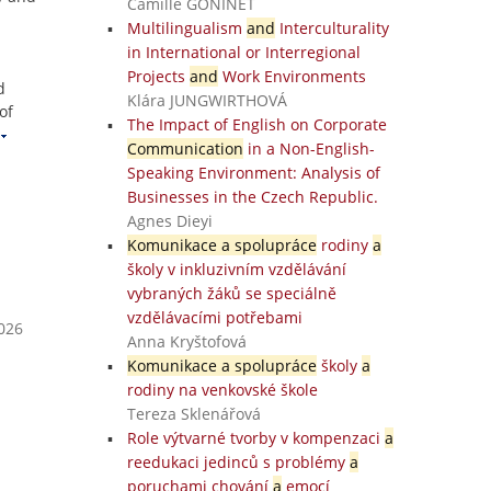
Camille GONINET
Multilingualism
and
Interculturality
in International or Interregional
h
Projects
and
Work Environments
d
Klára JUNGWIRTHOVÁ
of
The Impact of English on Corporate
Communication
in a Non-English-
Speaking Environment: Analysis of
Businesses in the Czech Republic.
Agnes Dieyi
Komunikace a spolupráce
rodiny
a
školy v inkluzivním vzdělávání
vybraných žáků se speciálně
vzdělávacími potřebami
2026
Anna Kryštofová
Komunikace a spolupráce
školy
a
rodiny na venkovské škole
Tereza Sklenářová
Role výtvarné tvorby v kompenzaci
a
reedukaci jedinců s problémy
a
poruchami chování
a
emocí