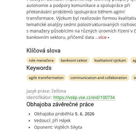
autonomie a podpory komunikace a spolupráce při
překonávání problémů spolupráce během agilní
transformace. Výzkum byl realizován formou kvalitati
tematické analýzy sedmi polostrukturovaných rozhov
s manažery působícími na různých úrovních řízení v
bankovním sektoru, přičemž data
…více
Klíčová slova
role manažera
bankovní sektor
kvalitativní výzkum
a
Keywords
agile transformation
communication and collaboration
t
Jazyk práce: čeština
Identifikátor:
https://vskp.vse.cz/eid/100734
Obhajoba závěrečné práce
Obhajoba proběhla
5. 6. 2026
Vedoucí: Jiří Hájek
Oponent: Vojtěch Sikyta