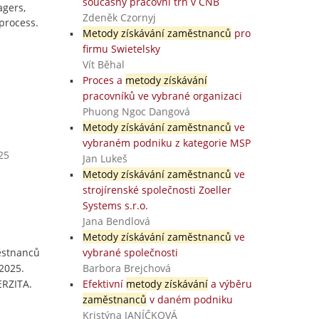
současný pracovní trh v ČNB
agers,
Zdeněk Czornyj
process.
Metody získávání zaměstnanců
pro
firmu Swietelsky
Vít Běhal
Proces a
metody získávání
pracovníků ve vybrané organizaci
Phuong Ngoc Dangová
Metody získávání zaměstnanců
ve
vybraném podniku z kategorie MSP
25
Jan Lukeš
Metody získávání zaměstnanců
ve
strojírenské společnosti Zoeller
Systems s.r.o.
Jana Bendlová
Metody získávání zaměstnanců
ve
ěstnanců
vybrané společnosti
 2025.
Barbora Brejchová
ERZITA.
Efektivní
metody získávání
a výběru
zaměstnanců
v daném podniku
Kristýna JANÍČKOVÁ