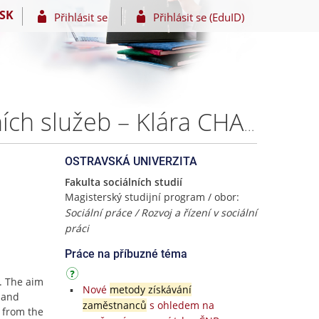
SK
Přihlásit se
Přihlásit se (EduID)
Získávání a výběr zaměstnanců v organizacích sociálních služeb – Klára CHALUPOVÁ
OSTRAVSKÁ UNIVERZITA
Fakulta sociálních studií
Magisterský studijní program / obor:
Sociální práce / Rozvoj a řízení v sociální
práci
Práce na příbuzné téma
s. The aim
Nové
metody získávání
t and
zaměstnanců
s ohledem na
s from the