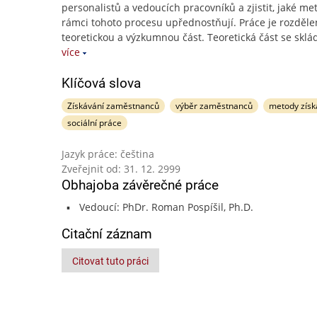
personalistů a vedoucích pracovníků a zjistit, jaké me
rámci tohoto procesu upřednostňují. Práce je rozděl
teoretickou a výzkumnou část. Teoretická část se sklá
více
Klíčová slova
Získávání zaměstnanců
výběr zaměstnanců
metody získ
sociální práce
Jazyk práce: čeština
Zveřejnit od: 31. 12. 2999
Obhajoba závěrečné práce
Vedoucí: PhDr. Roman Pospíšil, Ph.D.
Citační záznam
Citovat tuto práci