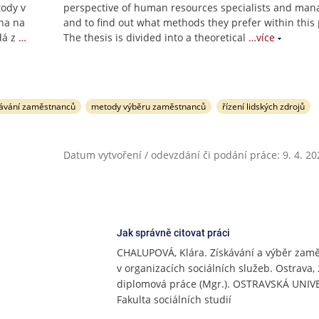
tody v
perspective of human resources specialists and man
ena na
and to find out what methods they prefer within this 
dá z
…
The thesis is divided into a theoretical
…více
ávání zaměstnanců
metody výběru zaměstnanců
řízení lidských zdrojů
Datum vytvoření / odevzdání či podání práce: 9. 4. 20
Jak správně citovat práci
CHALUPOVÁ, Klára. Získávání a výběr zam
v organizacích sociálních služeb. Ostrava,
diplomová práce (Mgr.). OSTRAVSKÁ UNIV
Fakulta sociálních studií