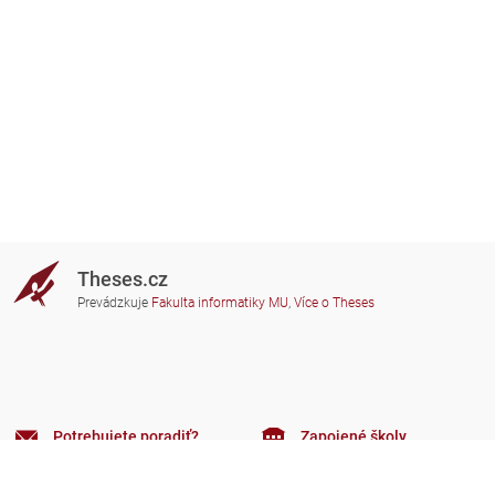
Theses.cz
Prevádzkuje
Fakulta informatiky MU
,
Více o Theses
Potrebujete poradiť?
Zapojené školy
theses@fi.muni.cz
Správcovia zapojených škôl