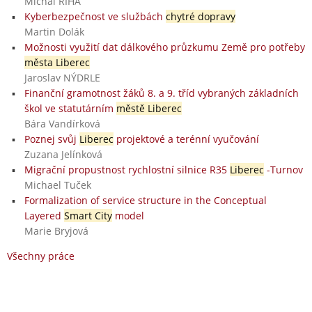
Michal ŘÍHA
Kyberbezpečnost ve službách
chytré dopravy
Martin Dolák
Možnosti využití dat dálkového průzkumu Země pro potřeby
města Liberec
Jaroslav NÝDRLE
Finanční gramotnost žáků 8. a 9. tříd vybraných základních
škol ve statutárním
městě Liberec
Bára Vandírková
Poznej svůj
Liberec
projektové a terénní vyučování
Zuzana Jelínková
Migrační propustnost rychlostní silnice R35
Liberec
-Turnov
Michael Tuček
Formalization of service structure in the Conceptual
Layered
Smart City
model
Marie Bryjová
Všechny práce