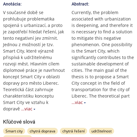
Anotácia:
Abstract:
V současné době se
Currently, the problem
prohlubuje problematika
associated with urbanization
spojená s urbanizací, a proto
is deepening, and therefore it
je zapotřebí hledat řešení, jak
is necessary to find a solution
tento negativní jev zmírnit.
to mitigate this negative
Jednou z možností je tzv.
phenomenon. One possibility
Smart City, které výrazně
is the Smart City, which
přispívá k udržitelnému
significantly contributes to the
rozvoji měst. Hlavním cílem
sustainable development of
diplomové práce je navrhnout
cities. The main goal of the
koncept Smart City v oblasti
thesis is to propose a Smart
dopravy pro město Liberec.
City concept in the field of
Teoretická část zahrnuje
transportation for the city of
charakteristiku konceptu
Liberec. The theoretical part
Smart City ve vztahu k
…viac
dopravě
…viac
Kľúčové slová
Smart city
chytrá doprava
chytrá řešení
udržitelnost