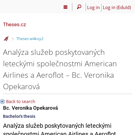
Log in
Log in (EduId)
Theses.cz
>
Theses w4koy2
Analýza služeb poskytovaných
leteckými společnostmi American
Airlines a Aeroflot – Bc. Veronika
Opekarová
Back to search
Bc. Veronika Opekarová
Bachelor's thesis
Analýza služeb poskytovaných leteckými
společnostmi American Airlines a Aeroflot