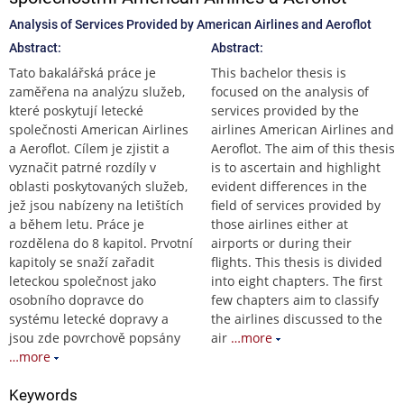
Analysis of Services Provided by American Airlines and Aeroflot
Abstract:
Abstract:
Tato bakalářská práce je
This bachelor thesis is
zaměřena na analýzu služeb,
focused on the analysis of
které poskytují letecké
services provided by the
společnosti American Airlines
airlines American Airlines and
a Aeroflot. Cílem je zjistit a
Aeroflot. The aim of this thesis
vyznačit patrné rozdíly v
is to ascertain and highlight
oblasti poskytovaných služeb,
evident differences in the
jež jsou nabízeny na letištích
field of services provided by
a během letu. Práce je
those airlines either at
rozdělena do 8 kapitol. Prvotní
airports or during their
kapitoly se snaží zařadit
flights. This thesis is divided
leteckou společnost jako
into eight chapters. The first
osobního dopravce do
few chapters aim to classify
systému letecké dopravy a
the airlines discussed to the
jsou zde povrchově popsány
air
…more
…more
Keywords