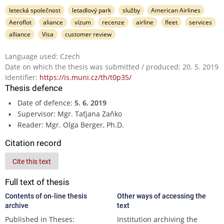
letecká společnost
letadlový park
služby
American Airlines
Aeroflot
aliance
vízum
recenze
airline
fleet
services
alliance
Visa
customer review
Language used: Czech
Date on which the thesis was submitted / produced: 20. 5. 2019
Identifier:
https://is.muni.cz/th/t0p35/
Thesis defence
Date of defence:
5. 6. 2019
Supervisor: Mgr. Taťjana Zaňko
Reader: Mgr. Olga Berger, Ph.D.
Citation record
Cite this text
Full text of thesis
Contents of on-line thesis
Other ways of accessing the
archive
text
Published in Theses:
Institution archiving the