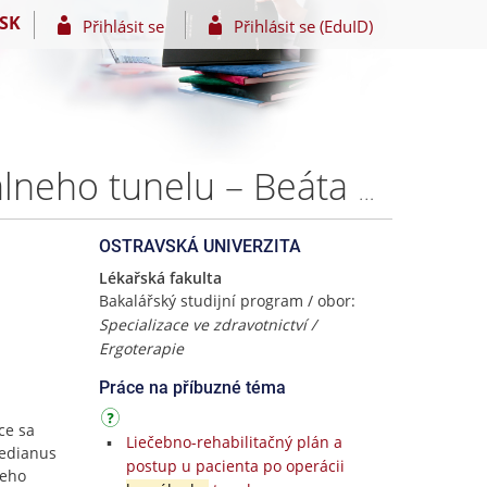
SK
Přihlásit se
Přihlásit se (EduID)
Využitie ergoterapie ako prevencia u syndrómu karpálneho tunelu – Beáta POLÁČKOVÁ
OSTRAVSKÁ UNIVERZITA
Lékařská fakulta
Bakalářský studijní program / obor:
Specializace ve zdravotnictví /
Ergoterapie
Práce na příbuzné téma
ce sa
Liečebno-rehabilitačný plán a
medianus
postup u pacienta po operácii
Jeho