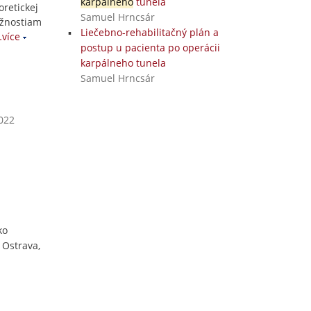
karpálneho
tunela
oretickej
Samuel Hrncsár
ožnostiam
Liečebno-rehabilitačný plán a
více
postup u pacienta po operácii
karpálneho tunela
Samuel Hrncsár
2022
ko
 Ostrava,