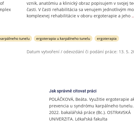
 of
vznik, anatómiu a klinický obraz popisujem v svojej te
omplex
časti. V časti rehabilitácia sa venujem jednotlivým m
komplexnej rehabilitácie v oboru ergoterapie a jeho
…
 karpálneho tunelu
ergoterapia u karpálneho tunelu
ergoterapia
Datum vytvoření / odevzdání či podání práce: 13. 5. 
Jak správně citovat práci
POLÁČKOVÁ, Beáta. Využitie ergoterapie a
prevencia u syndrómu karpálneho tunelu.
2022. bakalářská práce (Bc.). OSTRAVSKÁ
UNIVERZITA. Lékařská fakulta