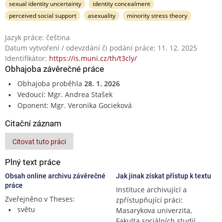
sexual identity uncertainty
identity concealment
perceived social support
asexuality
minority stress theory
Jazyk práce: čeština
Datum vytvoření / odevzdání či podání práce: 11. 12. 2025
Identifikátor:
https://is.muni.cz/th/t3cly/
Obhajoba závěrečné práce
Obhajoba proběhla
28. 1. 2026
Vedoucí: Mgr. Andrea Stašek
Oponent: Mgr. Veronika Gocieková
Citační záznam
Citovat tuto práci
Plný text práce
Obsah online archivu závěrečné
Jak jinak získat přístup k textu
práce
Instituce archivující a
Zveřejněno v Theses:
zpřístupňující práci:
světu
Masarykova univerzita,
Fakulta sociálních studií