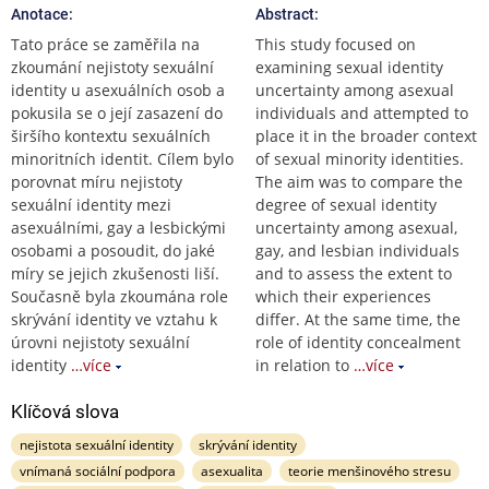
Anotace:
Abstract:
Tato práce se zaměřila na
This study focused on
zkoumání nejistoty sexuální
examining sexual identity
identity u asexuálních osob a
uncertainty among asexual
pokusila se o její zasazení do
individuals and attempted to
širšího kontextu sexuálních
place it in the broader context
minoritních identit. Cílem bylo
of sexual minority identities.
porovnat míru nejistoty
The aim was to compare the
sexuální identity mezi
degree of sexual identity
asexuálními, gay a lesbickými
uncertainty among asexual,
osobami a posoudit, do jaké
gay, and lesbian individuals
míry se jejich zkušenosti liší.
and to assess the extent to
Současně byla zkoumána role
which their experiences
skrývání identity ve vztahu k
differ. At the same time, the
úrovni nejistoty sexuální
role of identity concealment
identity
…více
in relation to
…více
Klíčová slova
nejistota sexuální identity
skrývání identity
vnímaná sociální podpora
asexualita
teorie menšinového stresu