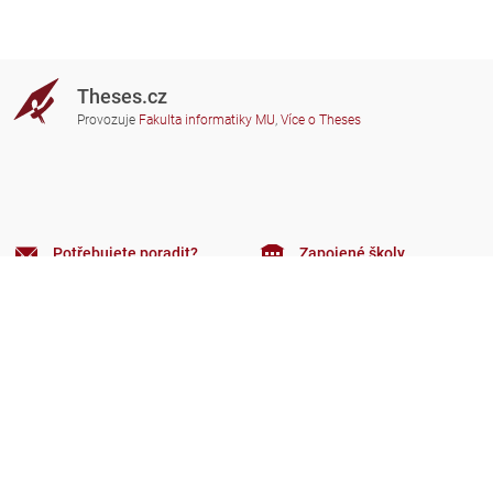
Theses.cz
Provozuje
Fakulta informatiky MU
,
Více o Theses
Potřebujete poradit?
Zapojené školy
theses@fi.muni.cz
Správci zapojených škol
Nápověda
Soukromí
Často kladené dotazy
Přístupnost
Zobrazit klasickou verzi