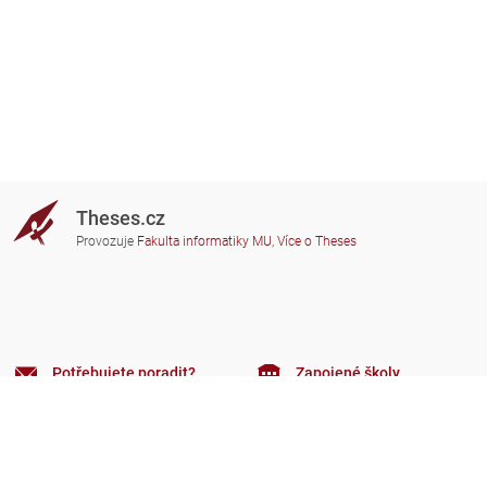
Theses.cz
Provozuje
Fakulta informatiky MU
,
Více o Theses
Potřebujete poradit?
Zapojené školy
theses@fi.muni.cz
Správci zapojených škol
Nápověda
Soukromí
Často kladené dotazy
Přístupnost