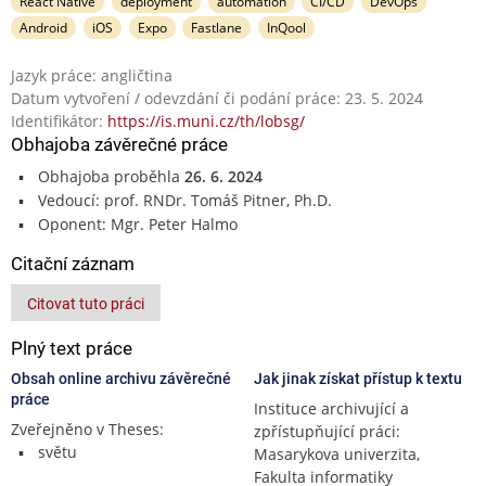
React Native
deployment
automation
CI/CD
DevOps
Android
iOS
Expo
Fastlane
InQool
Jazyk práce: angličtina
Datum vytvoření / odevzdání či podání práce: 23. 5. 2024
Identifikátor:
https://is.muni.cz/th/lobsg/
Obhajoba závěrečné práce
Obhajoba proběhla
26. 6. 2024
Vedoucí: prof. RNDr. Tomáš Pitner, Ph.D.
Oponent: Mgr. Peter Halmo
Citační záznam
Citovat tuto práci
Plný text práce
Obsah online archivu závěrečné
Jak jinak získat přístup k textu
práce
Instituce archivující a
Zveřejněno v Theses:
zpřístupňující práci:
světu
Masarykova univerzita,
Fakulta informatiky