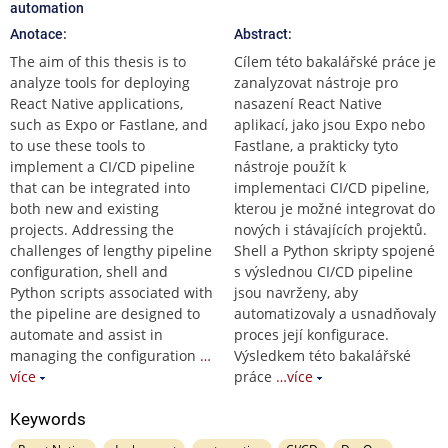
automation
Anotace:
Abstract:
The aim of this thesis is to
Cílem této bakalářské práce je
analyze tools for deploying
zanalyzovat nástroje pro
React Native applications,
nasazení React Native
such as Expo or Fastlane, and
aplikací, jako jsou Expo nebo
to use these tools to
Fastlane, a prakticky tyto
implement a CI/CD pipeline
nástroje použít k
that can be integrated into
implementaci CI/CD pipeline,
both new and existing
kterou je možné integrovat do
projects. Addressing the
nových i stávajících projektů.
challenges of lengthy pipeline
Shell a Python skripty spojené
configuration, shell and
s výslednou CI/CD pipeline
Python scripts associated with
jsou navrženy, aby
the pipeline are designed to
automatizovaly a usnadňovaly
automate and assist in
proces její konfigurace.
managing the configuration
…
Výsledkem této bakalářské
více
práce
…více
Keywords