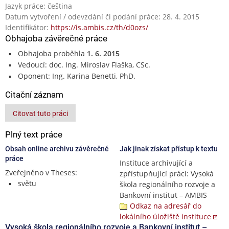
Jazyk práce: čeština
Datum vytvoření / odevzdání či podání práce: 28. 4. 2015
Identifikátor:
https://is.ambis.cz/th/d0ozs/
Obhajoba závěrečné práce
Obhajoba proběhla
1. 6. 2015
Vedoucí: doc. Ing. Miroslav Flaška, CSc.
Oponent: Ing. Karina Benetti, PhD.
Citační záznam
Citovat tuto práci
Plný text práce
Obsah online archivu závěrečné
Jak jinak získat přístup k textu
práce
Instituce archivující a
Zveřejněno v Theses:
zpřístupňující práci: Vysoká
světu
škola regionálního rozvoje a
Bankovní institut – AMBIS
Odkaz na adresář do
lokálního úložiště instituce
Vysoká škola regionálního rozvoje a Bankovní institut –