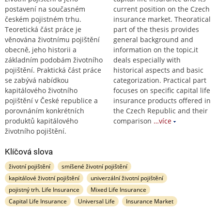
postavení na současném
current position on the Czech
českém pojistném trhu.
insurance market. Theoratical
Teoretická část práce je
part of the thesis provides
věnována životnímu pojištění
general background and
obecně, jeho historii a
information on the topic,it
základním podobám životního
deals especially with
pojištění. Praktická část práce
historical aspects and basic
se zabývá nabídkou
categorization. Practical part
kapitálového životního
focuses on specific capital life
pojištění v České republice a
insurance products offered in
porovnáním konkrétních
the Czech Republic and their
produktů kapitálového
comparison
…více
životního pojištění.
Klíčová slova
životní pojištění
smíšené životní pojištění
kapitálové životní pojištění
univerzální životní pojištění
pojistný trh. Life Insurance
Mixed Life Insurance
Capital Life Insurance
Universal Life
Insurance Market