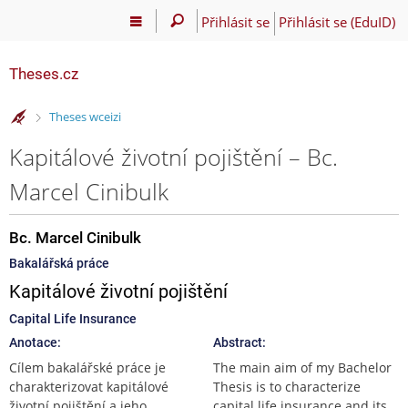
Přihlásit se
Přihlásit se (EduID)
Theses.cz
>
Theses wceizi
Kapitálové životní pojištění – Bc.
Marcel Cinibulk
Bc. Marcel Cinibulk
Bakalářská práce
Kapitálové životní pojištění
Capital Life Insurance
Anotace:
Abstract:
Cílem bakalářské práce je
The main aim of my Bachelor
charakterizovat kapitálové
Thesis is to characterize
životní pojištění a jeho
capital life insurance and its