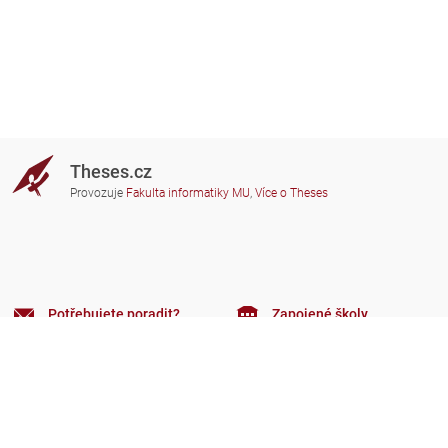
Theses.cz
Provozuje
Fakulta informatiky MU
,
Více o Theses
Potřebujete poradit?
Zapojené školy
theses@fi.muni.cz
Správci zapojených škol
Nápověda
Soukromí
Často kladené dotazy
Přístupnost