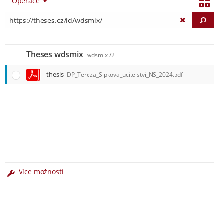
Operace
Vy
Theses wdsmix
wdsmix
/2
thesis
DP_Tereza_Sipkova_ucitelstvi_NS_2024.pdf
Více možností