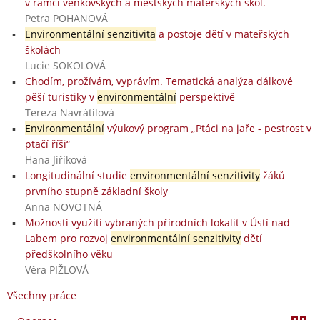
v rámci venkovských a městských mateřských škol.
Petra POHANOVÁ
Environmentální senzitivita
a postoje dětí v mateřských
školách
Lucie SOKOLOVÁ
Chodím, prožívám, vyprávím. Tematická analýza dálkové
pěší turistiky v
environmentální
perspektivě
Tereza Navrátilová
Environmentální
výukový program „Ptáci na jaře - pestrost v
ptačí říši“
Hana Jiříková
Longitudinální studie
environmentální senzitivity
žáků
prvního stupně základní školy
Anna NOVOTNÁ
Možnosti využití vybraných přírodních lokalit v Ústí nad
Labem pro rozvoj
environmentální senzitivity
dětí
předškolního věku
Věra PIŽLOVÁ
Všechny práce