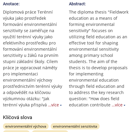
Anotace:
Abstract:
Diplomová práce Terénní
The diploma thesis "Fieldwork
výuka jako prostředek
education as a means of
formování environmentální
forming environmental
senzitivity se zaměřuje na
sensitivity" focuses on
využití terénní výuky jako
utilizing field education as an
efektivního prostředku pro
effective tool for shaping
formování environmentální
environmental sensitivity
senzitivity u žáků na prvním
among primary school
stupni základní školy. Cílem
students. The aim of the
práce je vypracovat náměty
thesis is to develop proposals
pro implementaci
for implementing
environmentální výchovy
environmental education
prostřednictvím terénní výuky
through field education and
a odpovědět na klíčovou
to address the key research
výzkumnou otázku: "Jak
question: "How does field
terénní výuka přispívá
…více
education contribute
…více
Klíčová slova
environmentální výchova
environmentální senzitivita