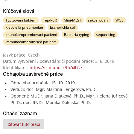
Kľúčové slová
Typizování bakterií
rep-PCR
Mini-MLST
sekvenování
WGS
Klebsiella pneumoniae
Escherichia coli
imunokompromitovaní pacienti
Bacteria typing
sequencing
immunocompromised patients
Jazyk práce: Czech
Datum vytvoření / odevzdání či podání práce: 3. 6. 2019
Identifikátor:
https://is.muni.cz/th/xll7c/
Obhajoba závěrečné práce
Obhajoba proběhla
15. 10. 2019
Vedúci: doc. Mgr. Martina Lengerová, Ph.D.
Oponent: MUDr. Jana Diatková, Ph.D., Mgr. Helena Juřicová,
Ph.D., doc. RNDr. Monika Dolejská, Ph.D.
Citační záznam
Citovat tuto práci