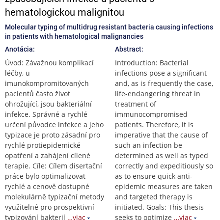
hematologickou malignitou
Molecular typing of multidrug resistant bacteria causing infections
in patients with hematological malignancies
Anotácia:
Abstract:
Úvod: Závažnou komplikací
Introduction: Bacterial
léčby, u
infections pose a significant
imunokompromitovaných
and, as is frequently the case,
pacientů často život
life-endangering threat in
ohrožující, jsou bakteriální
treatment of
infekce. Správné a rychlé
immunocompromised
určení původce infekce a jeho
patients. Therefore, it is
typizace je proto zásadní pro
imperative that the cause of
rychlé protiepidemické
such an infection be
opatření a zahájení cílené
determined as well as typed
terapie. Cíle: Cílem disertační
correctly and expeditiously so
práce bylo optimalizovat
as to ensure quick anti-
rychlé a cenově dostupné
epidemic measures are taken
molekulárně typizační metody
and targeted therapy is
využitelné pro prospektivní
initiated. Goals: This thesis
typizování bakterií
…viac
seeks to optimize
…viac