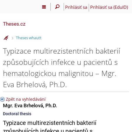
Prihlásiť sa
Prihlásiť sa (EduID)
Theses.cz
>
Theses whautt
Typizace multirezistentních bakterií
způsobujících infekce u pacientů s
hematologickou malignitou – Mgr.
Eva Brhelová, Ph.D.
Zpět na vyhledávání
Mgr. Eva Brhelová, Ph.D.
Doctoral thesis
Typizace multirezistentních bakterií
způsobujících infekce u pacientů s