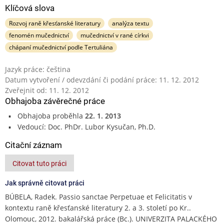
Klíčová slova
Rozvoj raně křesťanské literatury
analýza textu
fenomén mučednictví
mučednictví v rané církvi
chápaní mučednictví podle Tertuliána
Jazyk práce: čeština
Datum vytvoření / odevzdání či podání práce: 11. 12. 2012
Zveřejnit od: 11. 12. 2012
Obhajoba závěrečné práce
Obhajoba proběhla
22. 1. 2013
Vedoucí: Doc. PhDr. Lubor Kysučan, Ph.D.
Citační záznam
Citovat tuto práci
Jak správně citovat práci
BÚBELA, Radek. Passio sanctae Perpetuae et Felicitatis v
kontextu raně křesťanské literatury 2. a 3. století po Kr..
Olomouc, 2012. bakalářská práce (Bc.). UNIVERZITA PALACKÉHO