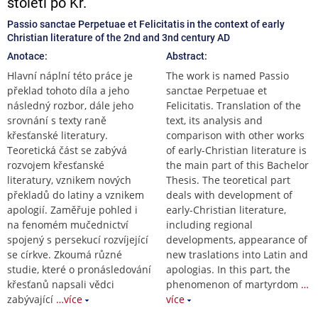
století po Kr.
Passio sanctae Perpetuae et Felicitatis in the context of early
Christian literature of the 2nd and 3nd century AD
Anotace:
Abstract:
Hlavní náplní této práce je
The work is named Passio
překlad tohoto díla a jeho
sanctae Perpetuae et
následný rozbor, dále jeho
Felicitatis. Translation of the
srovnání s texty raně
text, its analysis and
křesťanské literatury.
comparison with other works
Teoretická část se zabývá
of early-Christian literature is
rozvojem křesťanské
the main part of this Bachelor
literatury, vznikem nových
Thesis. The teoretical part
překladů do latiny a vznikem
deals with development of
apologií. Zaměřuje pohled i
early-Christian literature,
na fenomém mučednictví
including regional
spojený s persekucí rozvíjející
developments, appearance of
se církve. Zkoumá různé
new traslations into Latin and
studie, které o pronásledování
apologias. In this part, the
křesťanů napsali vědci
phenomenon of martyrdom
…
zabývající
…více
více