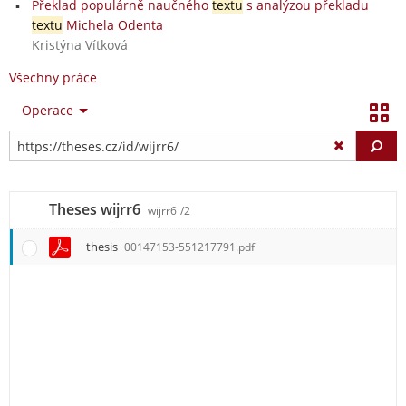
Překlad populárně naučného
textu
s analýzou překladu
textu
Michela Odenta
Kristýna Vítková
Všechny práce
Operace
Vy
Theses wijrr6
wijrr6
/2
thesis
00147153-551217791.pdf