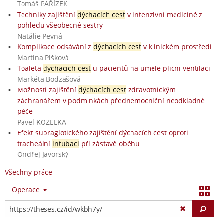
Tomáš PAŘÍZEK
Techniky zajištění
dýchacích cest
v intenzivní medicíně z
pohledu všeobecné sestry
Natálie Pevná
Komplikace odsávání z
dýchacích cest
v klinickém prostředí
Martina Plšková
Toaleta
dýchacích cest
u pacientů na umělé plicní ventilaci
Markéta Bodzašová
Možnosti zajištění
dýchacích cest
zdravotnickým
záchranářem v podmínkách přednemocniční neodkladné
péče
Pavel KOZELKA
Efekt supraglotického zajištění dýchacích cest oproti
tracheální
intubaci
při zástavě oběhu
Ondřej Javorský
Všechny práce
Operace
Vy