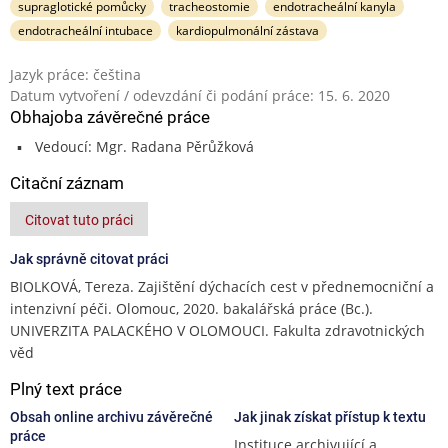
supraglotické pomůcky
tracheostomie
endotracheální kanyla
endotracheální intubace
kardiopulmonální zástava
Jazyk práce: čeština
Datum vytvoření / odevzdání či podání práce: 15. 6. 2020
Obhajoba závěrečné práce
Vedoucí: Mgr. Radana Pěrůžková
Citační záznam
Citovat tuto práci
Jak správně citovat práci
BIOLKOVÁ, Tereza. Zajištění dýchacích cest v přednemocniční a
intenzivní péči. Olomouc, 2020. bakalářská práce (Bc.).
UNIVERZITA PALACKÉHO V OLOMOUCI. Fakulta zdravotnických
věd
Plný text práce
Obsah online archivu závěrečné
Jak jinak získat přístup k textu
práce
Instituce archivující a