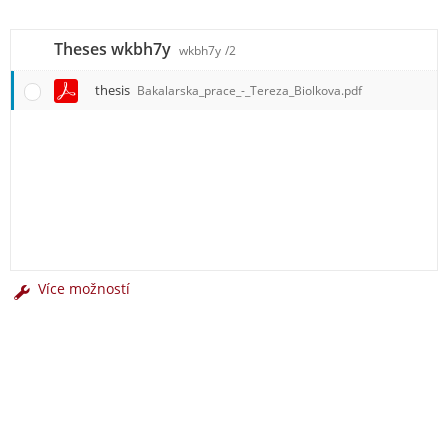
Theses wkbh7y
wkbh7y
/2
thesis
Bakalarska_prace_-_Tereza_Biolkova.pdf
Více možností