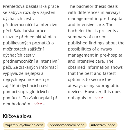
Přehledová bakalářská práce
The bachelor thesis deals
se zabývá rozdíly v zajištění
with differences in airways
dýchacích cest v
management in pre-hospital
přednemocniční a intenzivní
and intensive care. The
péči. Bakalářská práce
bachelor thesis presents a
ukazuje přehled aktuálních
summary of current
publikovaných poznatků o
published findings about the
možnostech zajištění
possibilities of airways
dýchacích cest v
management in pre-hospital
přednemocniční a intenzivní
and intensive care. The
péči. Ze získaných informací
obtained information shows
vyplývá, že nejlepší a
that the best and fastest
nejrychlejší možností je
option is to secure the
zajištění dýchacích cest
airways using supraglottic
pomocí supraglotických
devices. However, this does
pomůcek. To však neplatí při
not apply to
…více
dlouhodobém
…více
Klíčová slova
zajištění dýchacích cest
přednemocniční péče
intenzivní péče