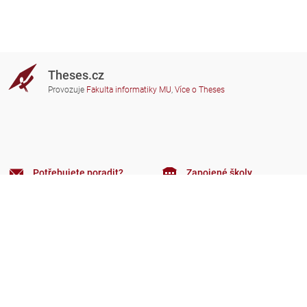
Theses.cz
Provozuje
Fakulta informatiky MU
,
Více o Theses
Potřebujete poradit?
Zapojené školy
theses@fi.muni.cz
Správci zapojených škol
Nápověda
Soukromí
Často kladené dotazy
Přístupnost
Zobrazit klasickou verzi