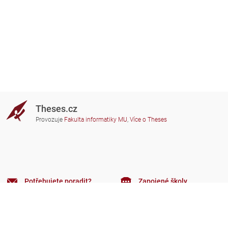
Theses.cz
Provozuje
Fakulta informatiky MU
,
Více o Theses
Potřebujete poradit?
Zapojené školy
theses@fi.muni.cz
Správci zapojených škol
Nápověda
Soukromí