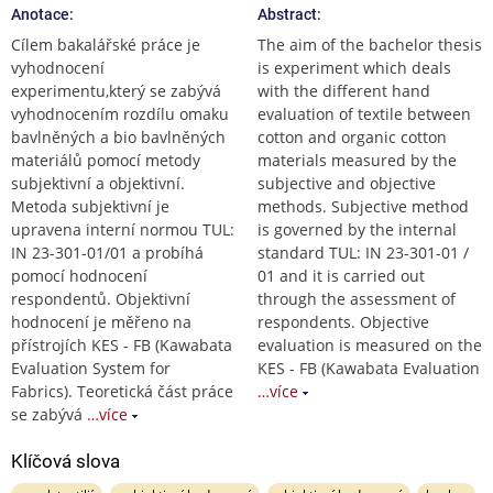
Anotace:
Abstract:
Cílem bakalářské práce je
The aim of the bachelor thesis
vyhodnocení
is experiment which deals
experimentu,který se zabývá
with the different hand
vyhodnocením rozdílu omaku
evaluation of textile between
bavlněných a bio bavlněných
cotton and organic cotton
materiálů pomocí metody
materials measured by the
subjektivní a objektivní.
subjective and objective
Metoda subjektivní je
methods. Subjective method
upravena interní normou TUL:
is governed by the internal
IN 23-301-01/01 a probíhá
standard TUL: IN 23-301-01 /
pomocí hodnocení
01 and it is carried out
respondentů. Objektivní
through the assessment of
hodnocení je měřeno na
respondents. Objective
přístrojích KES - FB (Kawabata
evaluation is measured on the
Evaluation System for
KES - FB (Kawabata Evaluation
Fabrics). Teoretická část práce
…více
se zabývá
…více
Klíčová slova