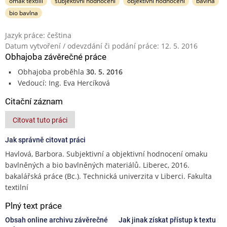
omak textilií
subjektivní hodnocení
objektivní hodnocení
bavlna
bio bavlna
Jazyk práce: čeština
Datum vytvoření / odevzdání či podání práce: 12. 5. 2016
Obhajoba závěrečné práce
Obhajoba proběhla
30. 5. 2016
Vedoucí: Ing. Eva Hercíková
Citační záznam
Citovat tuto práci
Jak správně citovat práci
Havlová, Barbora. Subjektivní a objektivní hodnocení omaku
bavlněných a bio bavlněných materiálů. Liberec, 2016.
bakalářská práce (Bc.). Technická univerzita v Liberci. Fakulta
textilní
Plný text práce
Obsah online archivu závěrečné
Jak jinak získat přístup k textu