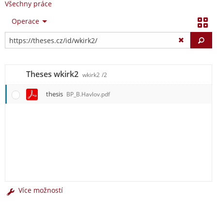
Všechny práce
Operace
Vy
Theses wkirk2
wkirk2
/2
thesis
BP_B.Havlov.pdf
Více možností