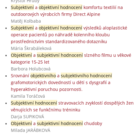
Kryštof Hrubý
Subjektivní
a
objektivní hodnocení
komfortu textilií na
outdoorových výrobcích firmy Direct Alpine
Matěj Kolbaba
Subjektivní
a
objektivní hodnocení
výsledků aloplastické
operace pacientů po náhradě kolenního kloubu
prostřednictvím standardizovaného dotazníku
Mária Škrabáleková
Objektivní
a
subjektivní hodnocení
slzného filmu u věkové
kategorie 15-25 let
Barbora Holubcová
Srovnání
objektivního
a
subjektivního hodnocení
grafomotorických dovedností u dětí s dysgrafií a
hyperaktivní poruchou pozornosti.
Kamila Toráčová
Subjektivní hodnocení
stravovacích zvyklostí dospělých žen
věnujících se funkčnímu tréninku
Darja SUPIKOVÁ
Objektivní
a
subjektivní hodnocení
chudoby
Milada JARÁBKOVÁ