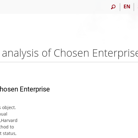
EN
analysis of Chosen Enterprise
Chosen Enterprise
 object.
nual
l,Harvard
thod to
 status,