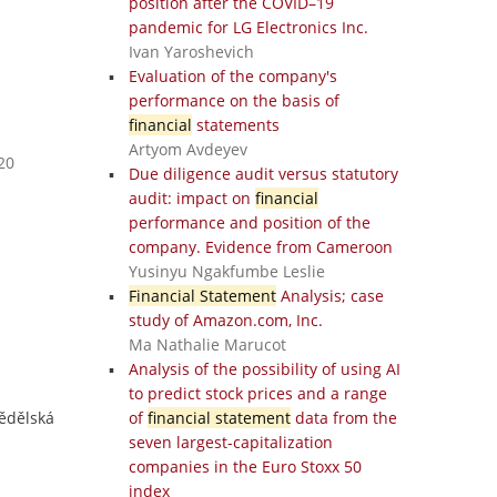
position after the COVID–19
pandemic for LG Electronics Inc.
Ivan Yaroshevich
Evaluation of the company's
performance on the basis of
financial
statements
Artyom Avdeyev
20
Due diligence audit versus statutory
audit: impact on
financial
performance and position of the
company. Evidence from Cameroon
Yusinyu Ngakfumbe Leslie
Financial Statement
Analysis; case
study of Amazon.com, Inc.
Ma Nathalie Marucot
Analysis of the possibility of using AI
to predict stock prices and a range
mědělská
of
financial statement
data from the
seven largest-capitalization
companies in the Euro Stoxx 50
index