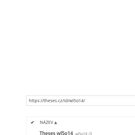
NÁZEV
Theses wl5o14
wl5o14
/3