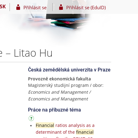
SK
Přihlásit se
Přihlásit se (EduID)
 – Litao Hu
Česká zemědělská univerzita v Praze
Provozně ekonomická fakulta
Magisterský studijní program / obor:
Economics and Management /
Economics and Management
Práce na příbuzné téma
Financial
ratios analysis as a
determinant of the
financial