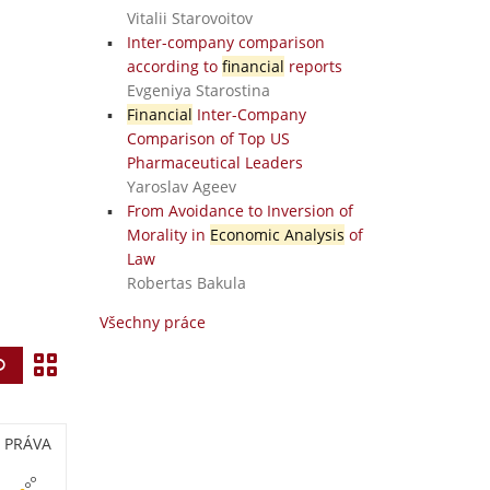
Vitalii Starovoitov
Inter-company comparison
according to
financial
reports
Evgeniya Starostina
Financial
Inter-Company
Comparison of Top US
Pharmaceutical Leaders
Yaroslav Ageev
From Avoidance to Inversion of
Morality in
Economic Analysis
of
Law
Robertas Bakula
Všechny práce
Z
Vyhledat
o
b
PRÁVA