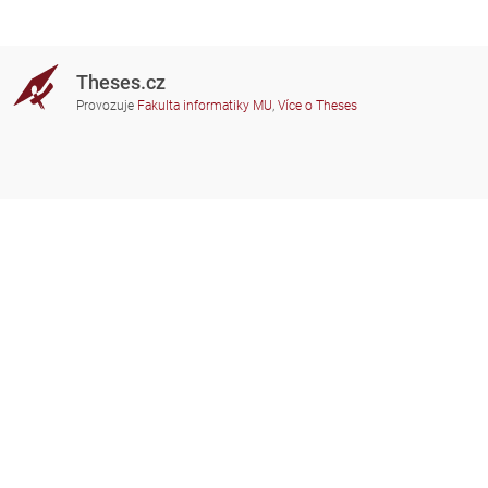
Theses.cz
Provozuje
Fakulta informatiky MU
,
Více o Theses
Potřebujete poradit?
Zapojené školy
theses@fi.muni.cz
Správci zapojených škol
Nápověda
Soukromí
Často kladené dotazy
Přístupnost
Zobrazit klasickou verzi