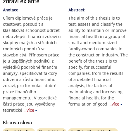
zdraví ex ante
Anotace:
Abstract:
Cílem diplomové práce je
The aim of this thesis is to
otestovat, posoudit a
test, assess and classify the
klasifikovat schopnost udržet
ability to maintain or improve
nebo zlepšit finanční zdraví u
financial health in a group of
skupiny malých a středních
small and medium-sized
rodinných podniků ve
family-owned companies in
stavebnictví. Přínosem práce
the construction industry. The
je u úspěšných podniků, z
benefit of the thesis is to
výsledků podrobné finanční
specify, for successful
analýzy, specifikovat faktory
companies, from the results
udržení a růstu finančního
of a detailed financial
zdraví, pro formulaci dobré
analysis, the factors of
praxe finančního
maintaining and increasing
managementu. V teoretické
financial health, for the
části práce jsou vysvětleny
formulation of good
…více
teoretické
…více
Klíčová slova