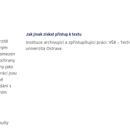
Jak jinak získat přístup k textu
rzitě
Instituce archivující a zpřístupňující práci: VŠB – Tec
lným
univerzita Ostrava
e omezen
 ochrany
ny jako
rácí jsou
ně
dání s
čním
ulty