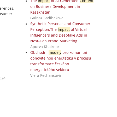
The
Impact
of AI-Generated
Content
on Business Development in
erences,
Kazakhstan
onsumer
Gulnaz Sadibekova
Synthetic Personas and Consumer
Perception:The
Impact
of Virtual
Influencers and Deepfake Ads in
Next-Gen Brand Marketing
Apurva Khairnar
Obchodní
modely
pro komunitní
obnovitelnou energetiku v procesu
transformace českého
energetického sektoru
Viera Pechancová
2024