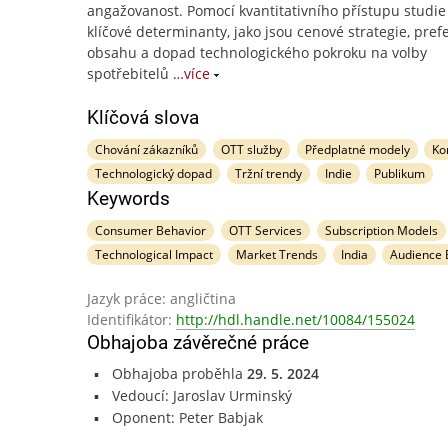
angažovanost. Pomocí kvantitativního přístupu studi
klíčové determinanty, jako jsou cenové strategie, pref
obsahu a dopad technologického pokroku na volby
spotřebitelů
…více
Klíčová slova
Chování zákazníků
OTT služby
Předplatné modely
Ko
Technologický dopad
Tržní trendy
Indie
Publikum
Keywords
Consumer Behavior
OTT Services
Subscription Models
Technological Impact
Market Trends
India
Audience
Jazyk práce: angličtina
Identifikátor:
http://hdl.handle.net/10084/155024
Obhajoba závěrečné práce
Obhajoba proběhla
29. 5. 2024
Vedoucí: Jaroslav Urminský
Oponent: Peter Babjak