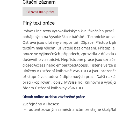
Citační záznam
Citovat tuto práci
Plný text práce
Právo: Plné texty vysokoškolských kvalifikačních prací
obhájených na Vysoké škole báňské - Technické unive
Ostrava jsou uloženy v repozitáři DSpace. Přístup k p
textům mají všichni uživatelé bez omezení. Přístup j
pouze ve výjimečných případech, zpravidla z důvodu
duševního vlastnictví. Nepřístupné práce jsou označe
closedAccess nebo embargoedAccess. Tištěné verze p
uloženy v Ústřední knihovně VŠB-TUO a jsou prezenč
přístupné ve studovně diplomových prací. Další naklá
prací (kopírování, opisy, MVS)se řídí Knihovní a výpůj
řádem Ústřední knihovny VŠB-TUO.
Obsah online archivu závěrečné práce
Zveřejněno v Theses:
autentizovaným zaměstnancům ze stejné školy/fak