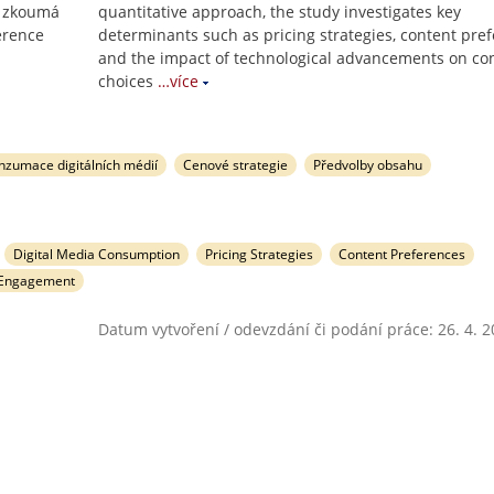
e zkoumá
quantitative approach, the study investigates key
erence
determinants such as pricing strategies, content pref
and the impact of technological advancements on c
choices
…více
nzumace digitálních médií
Cenové strategie
Předvolby obsahu
Digital Media Consumption
Pricing Strategies
Content Preferences
 Engagement
Datum vytvoření / odevzdání či podání práce: 26. 4. 