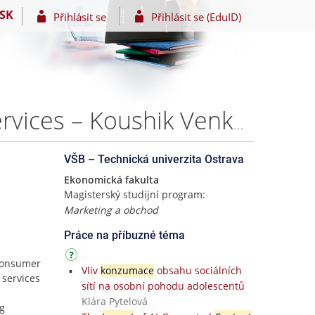
SK
Přihlásit se
Přihlásit se (EduID)
Consumer Behaviour and Subscription-Based OTT Services – Koushik Venkataraman
VŠB – Technická univerzita Ostrava
Ekonomická fakulta
Magisterský studijní program:
Marketing a obchod
Práce na příbuzné téma
 consumer
Vliv
konzumace
obsahu sociálních
 services
sítí na osobní pohodu adolescentů
Klára Pytelová
ng