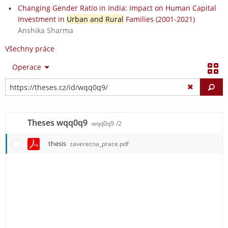
Changing Gender Ratio in India: Impact on Human Capital
Investment in
Urban and Rural
Families (2001-2021)
Anshika Sharma
Všechny práce
Operace
Vy
Theses wqq0q9
wqq0q9
/2
thesis
zaverecna_prace.pdf