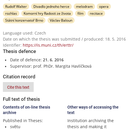
Rudolf Walter
Divadlo jednoho herce
melodram
opera
rozhlas
Komorní hry Radosti ze života
film
recitace
Státní konzervatoř Brno
Václav Baloun
Language used: Czech
Date on which the thesis was submitted / produced: 18. 5. 2016
Identifier:
https://is.muni.cz/th/erttr/
Thesis defence
Date of defence:
21. 6. 2016
Supervisor: prof. PhDr. Margita Havlíčková
Citation record
Cite this text
Full text of thesis
Contents of on-line thesis
Other ways of accessing the
archive
text
Published in Theses:
Institution archiving the
světu
thesis and making it