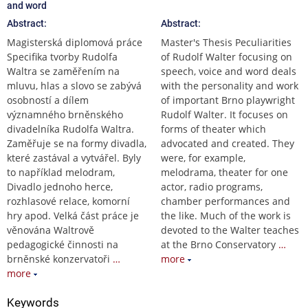
and word
Abstract:
Abstract:
Magisterská diplomová práce
Master's Thesis Peculiarities
Specifika tvorby Rudolfa
of Rudolf Walter focusing on
Waltra se zaměřením na
speech, voice and word deals
mluvu, hlas a slovo se zabývá
with the personality and work
osobností a dílem
of important Brno playwright
významného brněnského
Rudolf Walter. It focuses on
divadelníka Rudolfa Waltra.
forms of theater which
Zaměřuje se na formy divadla,
advocated and created. They
které zastával a vytvářel. Byly
were, for example,
to například melodram,
melodrama, theater for one
Divadlo jednoho herce,
actor, radio programs,
rozhlasové relace, komorní
chamber performances and
hry apod. Velká část práce je
the like. Much of the work is
věnována Waltrově
devoted to the Walter teaches
pedagogické činnosti na
at the Brno Conservatory
…
brněnské konzervatoři
…
more
more
Keywords