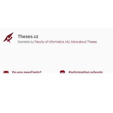
Theses.cz
Operated by
Faculty of Informatics, MU
,
More about Theses
Do you need help?
Participating schools
theses@fi.muni.cz
Administrators of educational
institutions involved
Help
Privacy
Frequently asked questions
Accessibility
Zobrazit klasickou verzi