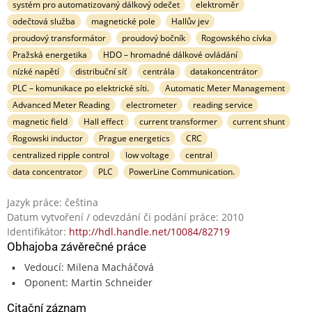
systém pro automatizovaný dálkový odečet
elektroměr
odečtová služba
magnetické pole
Hallův jev
proudový transformátor
proudový bočník
Rogowského cívka
Pražská energetika
HDO – hromadné dálkové ovládání
nízké napětí
distribuční síť
centrála
datakoncentrátor
PLC – komunikace po elektrické síti.
Automatic Meter Management
Advanced Meter Reading
electrometer
reading service
magnetic field
Hall effect
current transformer
current shunt
Rogowski inductor
Prague energetics
CRC
centralized ripple control
low voltage
central
data concentrator
PLC
PowerLine Communication.
Jazyk práce: čeština
Datum vytvoření / odevzdání či podání práce: 2010
Identifikátor:
http://hdl.handle.net/10084/82719
Obhajoba závěrečné práce
Vedoucí: Milena Macháčová
Oponent: Martin Schneider
Citační záznam