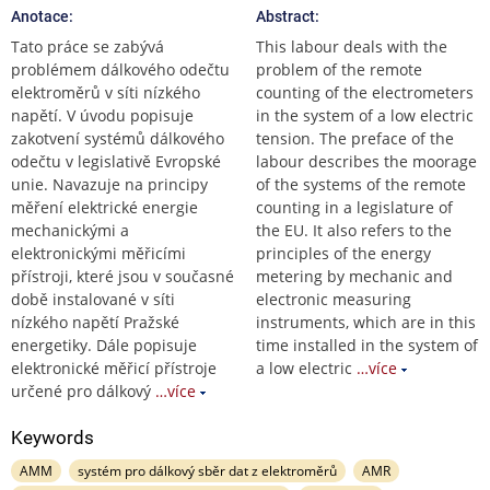
Anotace:
Abstract:
Tato práce se zabývá
This labour deals with the
problémem dálkového odečtu
problem of the remote
elektroměrů v síti nízkého
counting of the electrometers
napětí. V úvodu popisuje
in the system of a low electric
zakotvení systémů dálkového
tension. The preface of the
odečtu v legislativě Evropské
labour describes the moorage
unie. Navazuje na principy
of the systems of the remote
měření elektrické energie
counting in a legislature of
mechanickými a
the EU. It also refers to the
elektronickými měřicími
principles of the energy
přístroji, které jsou v současné
metering by mechanic and
době instalované v síti
electronic measuring
nízkého napětí Pražské
instruments, which are in this
energetiky. Dále popisuje
time installed in the system of
elektronické měřicí přístroje
a low electric
…více
určené pro dálkový
…více
Keywords
AMM
systém pro dálkový sběr dat z elektroměrů
AMR