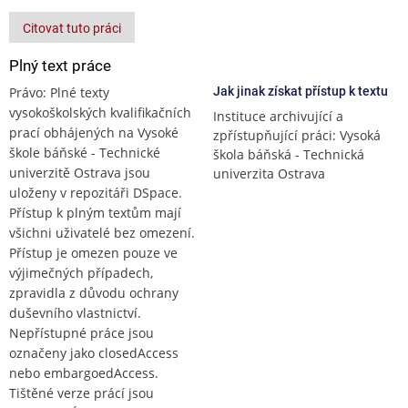
Citovat tuto práci
Plný text práce
Právo: Plné texty
Jak jinak získat přístup k textu
vysokoškolských kvalifikačních
Instituce archivující a
prací obhájených na Vysoké
zpřístupňující práci: Vysoká
škole báňské - Technické
škola báňská - Technická
univerzitě Ostrava jsou
univerzita Ostrava
uloženy v repozitáři DSpace.
Přístup k plným textům mají
všichni uživatelé bez omezení.
Přístup je omezen pouze ve
výjimečných případech,
zpravidla z důvodu ochrany
duševního vlastnictví.
Nepřístupné práce jsou
označeny jako closedAccess
nebo embargoedAccess.
Tištěné verze prácí jsou