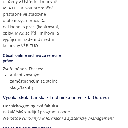
uloženy v Ústřední knihovně
VŠB-TUO a jsou prezenčně
přístupné ve studovně
diplomových prací. Další
nakládání s prací (kopírování,
opisy, MVS) se řídí Knihovní a
výpůjčním řádem Ústřední
knihovny VŠB-TUO.
Obsah online archivu závěrečné
práce
Zveřejněno v Theses:
autentizovaným
zaměstnancům ze stejné
školy/fakulty
Vysoká škola báňská - Technická univerzita Ostrava
Hornicko-geologická fakulta
Bakalářský studijní program / obor:
Nerostné suroviny / Informační a systémový management