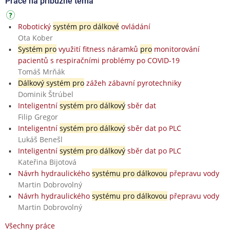
Práce na příbuzné téma
Robotický
systém pro dálkové
ovládání
Ota Kober
Systém pro
využití fitness náramků
pro
monitorování
pacientů s respiračními problémy po COVID-19
Tomáš Mrňák
Dálkový systém pro
zážeh zábavní pyrotechniky
Dominik Štrúbel
Inteligentní
systém pro dálkový
sběr dat
Filip Gregor
Inteligentní
systém pro dálkový
sběr dat po PLC
Lukáš Benešl
Inteligentní
systém pro dálkový
sběr dat po PLC
Kateřina Bijotová
Návrh hydraulického
systému pro dálkovou
přepravu vody
Martin Dobrovolný
Návrh hydraulického
systému pro dálkovou
přepravu vody
Martin Dobrovolný
Všechny práce