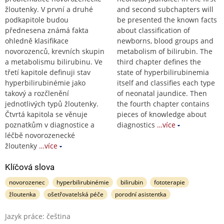
žloutenky. V první a druhé
and second subchapters will
podkapitole budou
be presented the known facts
přednesena známá fakta
about classification of
ohledně klasifikace
newborns, blood groups and
novorozenců, krevních skupin
metabolism of bilirubin. The
a metabolismu bilirubinu. Ve
third chapter defines the
třetí kapitole definuji stav
state of hyperbilirubinemia
hyperbilirubinémie jako
itself and classifies each type
takový a rozčlenění
of neonatal jaundice. Then
jednotlivých typů žloutenky.
the fourth chapter contains
Čtvrtá kapitola se věnuje
pieces of knowledge about
poznatkům v diagnostice a
diagnostics
…více
léčbě novorozenecké
žloutenky
…více
Klíčová slova
novorozenec
hyperbilirubinémie
bilirubin
fototerapie
žloutenka
ošetřovatelská péče
porodní asistentka
Jazyk práce: čeština