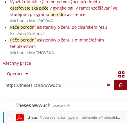
Využití didaktických metod ve výuce předmětu
ošetřovatelská péče
v gynekologii v rámci vzdělávání ve
studijním programu
porodní
asistence
Michaela MAURICOVÁ
Péče porodní
asistentky o ženu po císařském řezu
Kristýna Kožínová
Péče porodní
asistentky o ženu s mimoděložním
těhotenstvím
Michaela MACHOVSKÁ
Všechny práce
Operace
Vy
Theses wvwuch
wvwuch
/2
thesis
Novorozenecka_hyperbilirubinemie_BP_aktualni.pdf