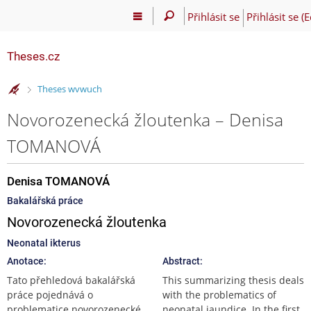
Přihlásit se
Přihlásit se (
Theses.cz
>
Theses wvwuch
Novorozenecká žloutenka – Denisa
TOMANOVÁ
Denisa TOMANOVÁ
Bakalářská práce
Novorozenecká žloutenka
Neonatal ikterus
Anotace:
Abstract:
Tato přehledová bakalářská
This summarizing thesis deals
práce pojednává o
with the problematics of
problematice novorozenecké
neonatal jaundice. In the first