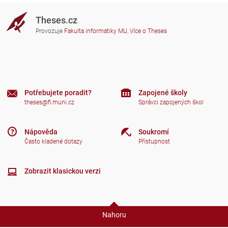
Theses.cz
Provozuje
Fakulta informatiky MU
,
Více o Theses
Potřebujete poradit?
Zapojené školy
theses@fi.muni.cz
Správci zapojených škol
Nápověda
Soukromí
Často kladené dotazy
Přístupnost
Zobrazit klasickou verzi
Nahoru