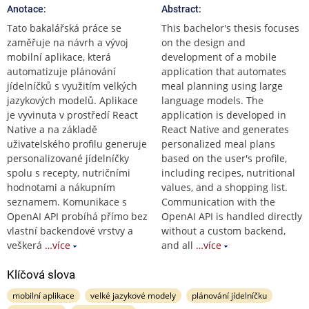
Anotace:
Abstract:
Tato bakalářská práce se
This bachelor's thesis focuses
zaměřuje na návrh a vývoj
on the design and
mobilní aplikace, která
development of a mobile
automatizuje plánování
application that automates
jídelníčků s využitím velkých
meal planning using large
jazykových modelů. Aplikace
language models. The
je vyvinuta v prostředí React
application is developed in
Native a na základě
React Native and generates
uživatelského profilu generuje
personalized meal plans
personalizované jídelníčky
based on the user's profile,
spolu s recepty, nutričními
including recipes, nutritional
hodnotami a nákupním
values, and a shopping list.
seznamem. Komunikace s
Communication with the
OpenAI API probíhá přímo bez
OpenAI API is handled directly
vlastní backendové vrstvy a
without a custom backend,
veškerá
…více
and all
…více
Klíčová slova
mobilní aplikace
velké jazykové modely
plánování jídelníčku