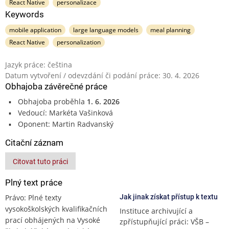
React Native
personalizace
Keywords
mobile application
large language models
meal planning
React Native
personalization
Jazyk práce: čeština
Datum vytvoření / odevzdání či podání práce: 30. 4. 2026
Obhajoba závěrečné práce
Obhajoba proběhla
1. 6. 2026
Vedoucí: Markéta Vašinková
Oponent: Martin Radvanský
Citační záznam
Citovat tuto práci
Plný text práce
Právo: Plné texty
Jak jinak získat přístup k textu
vysokoškolských kvalifikačních
Instituce archivující a
prací obhájených na Vysoké
zpřístupňující práci: VŠB –