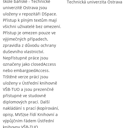
škole báňské - Technické
Technická univerzita Ostrava
univerzitě Ostrava jsou
uloženy v repozitáři DSpace.
Přístup k plným textům mají
všichni uživatelé bez omezení.
Přístup je omezen pouze ve
výjimečných případech,
zpravidla z důvodu ochrany
duševního vlastnictví.
Nepřístupné práce jsou
označeny jako closedAccess
nebo embargoedAccess.
Tištěné verze prácí jsou
uloženy v Ústřední knihovně
VŠB-TUO a jsou prezenčně
přístupné ve studovně
diplomových prací. Další
nakládání s prací (kopírování,
opisy, MVS)se řídí Knihovní a
výpůjčním řádem Ústřední
knihovny VŠB-TUO.