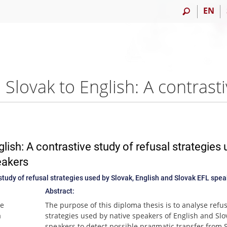
EN
lish: A contrastive study of refusal strategies
eakers
study of refusal strategies used by Slovak, English and Slovak EFL spe
Abstract:
ie
The purpose of this diploma thesis is to analyse refus
a
strategies used by native speakers of English and Slo
speakers to detect possible pragmatic transfer from S