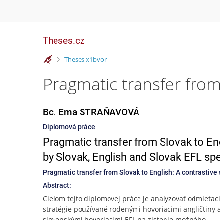
Theses.cz
>
Theses x1bvor
Bc. Ema STRAŇAVOVÁ
Diplomová práce
Pragmatic transfer from Slovak to Eng
by Slovak, English and Slovak EFL sp
Pragmatic transfer from Slovak to English: A contrastive 
Abstract:
Cieľom tejto diplomovej práce je analyzovať odmietac
stratégie používané rodenými hovoriacimi angličtiny 
slovenskými hovoriacimi EFL na zistenie možného