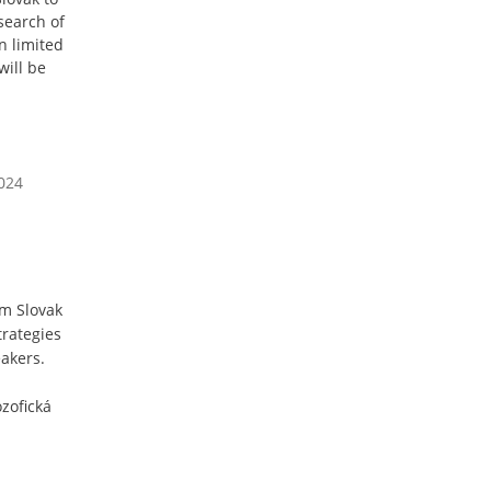
search of
n limited
will be
2024
m Slovak
trategies
eakers.
zofická