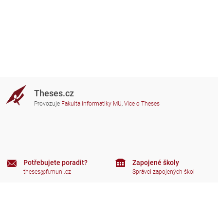
Theses.cz
Provozuje
Fakulta informatiky MU
,
Více o Theses
Potřebujete poradit?
Zapojené školy
theses@fi.muni.cz
Správci zapojených škol
Nápověda
Soukromí
Často kladené dotazy
Přístupnost