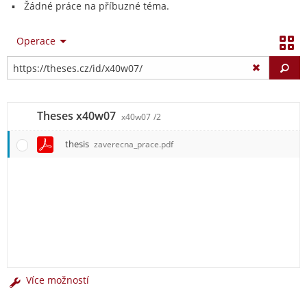
Žádné práce na příbuzné téma.
Operace
Vy
Theses x40w07
x40w07
/2
thesis
zaverecna_prace.pdf
Více možností