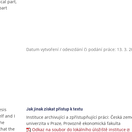
cal part,
part
Datum vytvoření / odevzdání či podání práce: 13. 3. 
esis
Jak jinak získat přístup k textu
lf and I
Instituce archivující a zpřístupňující práci: Česká ze
the
univerzita v Praze, Provozně ekonomická fakulta
that the
Odkaz na soubor do lokálního úložiště instituce