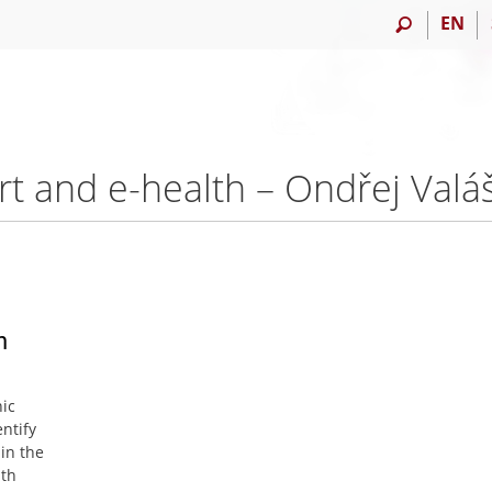
EN
rt and e-health – Ondřej Valá
h
nic
entify
in the
lth