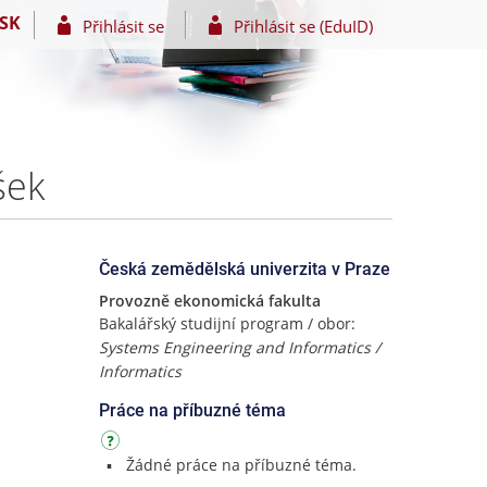
SK
Přihlásit se
Přihlásit se (EduID)
šek
Česká zemědělská univerzita v Praze
Provozně ekonomická fakulta
Bakalářský studijní program / obor:
Systems Engineering and Informatics /
Informatics
Práce na příbuzné téma
Žádné práce na příbuzné téma.