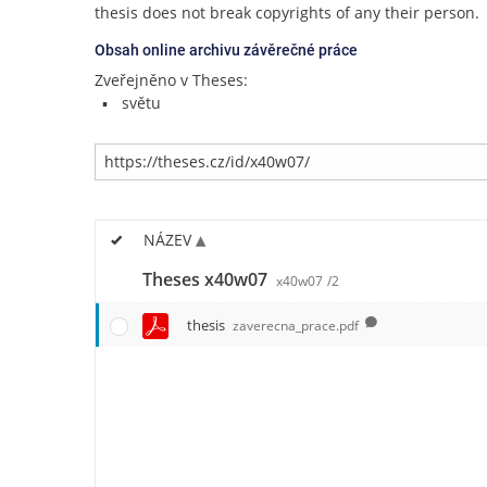
thesis does not break copyrights of any their person.
Obsah online archivu závěrečné práce
Zveřejněno v Theses:
světu
NÁZEV
Theses x40w07
x40w07
/2
thesis
zaverecna_prace.pdf