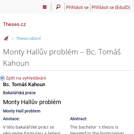
Přihlásit se
Přihlásit se (EduID)
Theses.cz
>
Theses x82znl
Monty Hallův problém – Bc. Tomáš
Kahoun
Zpět na vyhledávání
Bc. Tomáš Kahoun
Bakalářská práce
Monty Hallův problém
Monty Hall problem
Anotace:
Abstract:
V této bakalářské práci se
The bachelor´s thesis is
věnujeme formulaci a řešení
devoted to the formulation