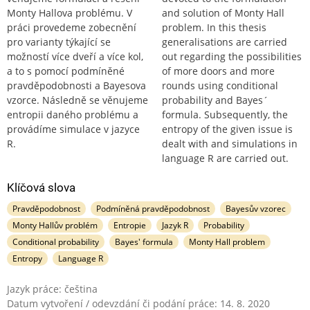
Monty Hallova problému. V
and solution of Monty Hall
práci provedeme zobecnění
problem. In this thesis
pro varianty týkající se
generalisations are carried
možností více dveří a více kol,
out regarding the possibilities
a to s pomocí podmíněné
of more doors and more
pravděpodobnosti a Bayesova
rounds using conditional
vzorce. Následně se věnujeme
probability and Bayes´
entropii daného problému a
formula. Subsequently, the
provádíme simulace v jazyce
entropy of the given issue is
R.
dealt with and simulations in
language R are carried out.
Klíčová slova
Pravděpodobnost
Podmíněná pravděpodobnost
Bayesův vzorec
Monty Hallův problém
Entropie
Jazyk R
Probability
Conditional probability
Bayes' formula
Monty Hall problem
Entropy
Language R
Jazyk práce: čeština
Datum vytvoření / odevzdání či podání práce: 14. 8. 2020