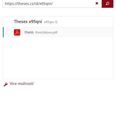
Vy
Theses x95qni
x95qni
/2
thesis
Koncitikova.pdf
Více možností