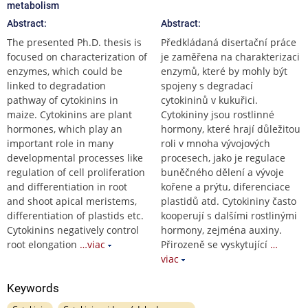
metabolism
Abstract:
Abstract:
The presented Ph.D. thesis is
Předkládaná disertační práce
focused on characterization of
je zaměřena na charakterizaci
enzymes, which could be
enzymů, které by mohly být
linked to degradation
spojeny s degradací
pathway of cytokinins in
cytokininů v kukuřici.
maize. Cytokinins are plant
Cytokininy jsou rostlinné
hormones, which play an
hormony, které hrají důležitou
important role in many
roli v mnoha vývojových
developmental processes like
procesech, jako je regulace
regulation of cell proliferation
buněčného dělení a vývoje
and differentiation in root
kořene a prýtu, diferenciace
and shoot apical meristems,
plastidů atd. Cytokininy často
differentiation of plastids etc.
kooperují s dalšími rostlinými
Cytokinins negatively control
hormony, zejména auxiny.
root elongation
…viac
Přirozeně se vyskytující
…
viac
Keywords