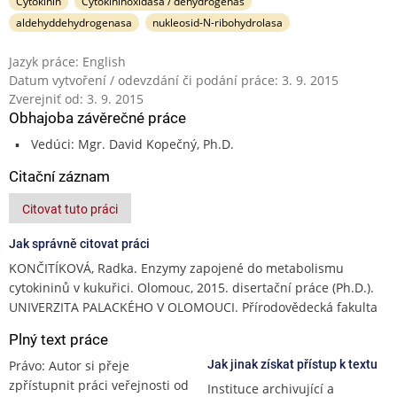
Cytokinin
Cytokininoxidasa / dehydrogenas
aldehyddehydrogenasa
nukleosid-N-ribohydrolasa
Jazyk práce: English
Datum vytvoření / odevzdání či podání práce: 3. 9. 2015
Zverejniť od: 3. 9. 2015
Obhajoba závěrečné práce
Vedúci: Mgr. David Kopečný, Ph.D.
Citační záznam
Citovat tuto práci
Jak správně citovat práci
KONČITÍKOVÁ, Radka. Enzymy zapojené do metabolismu
cytokininů v kukuřici. Olomouc, 2015. disertační práce (Ph.D.).
UNIVERZITA PALACKÉHO V OLOMOUCI. Přírodovědecká fakulta
Plný text práce
Právo: Autor si přeje
Jak jinak získat přístup k textu
zpřístupnit práci veřejnosti od
Instituce archivující a