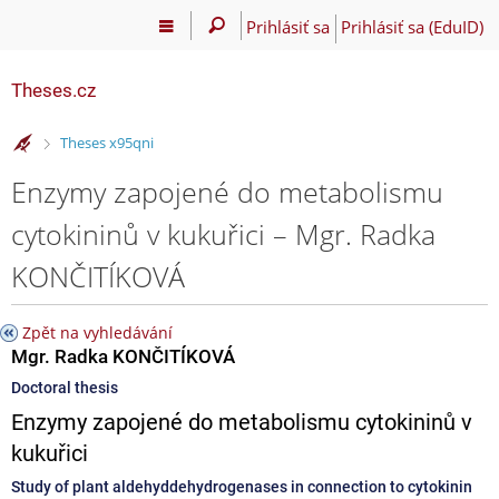
Prihlásiť sa
Prihlásiť sa (EduID)
Theses.cz
>
Theses x95qni
Enzymy zapojené do metabolismu
cytokininů v kukuřici – Mgr. Radka
KONČITÍKOVÁ
Zpět na vyhledávání
Mgr. Radka KONČITÍKOVÁ
Doctoral thesis
Enzymy zapojené do metabolismu cytokininů v
kukuřici
Study of plant aldehyddehydrogenases in connection to cytokinin