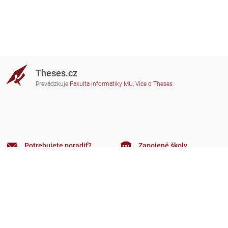
Theses.cz
Prevádzkuje
Fakulta informatiky MU
,
Více o Theses
Potrebujete poradiť?
Zapojené školy
theses@fi.muni.cz
Správcovia zapojených škôl
Nápoveda
Súkromie
Často kladené dotazy
Přístupnost
Zobrazit klasickou verzi