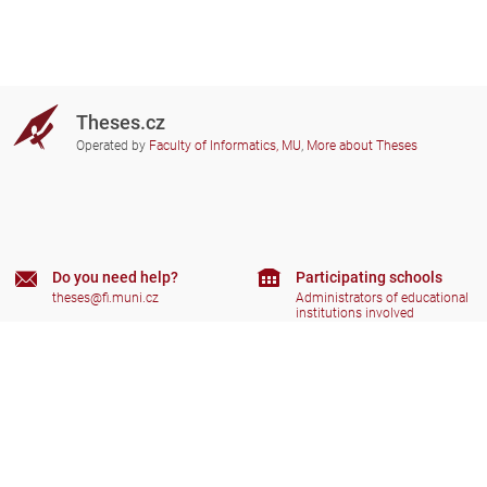
Theses.cz
Operated by
Faculty of Informatics, MU
,
More about Theses
Do you need help?
Participating schools
theses@fi.muni.cz
Administrators of educational
institutions involved
Help
Privacy
Frequently asked questions
Accessibility
Zobrazit klasickou verzi