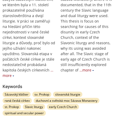
ve kterém byla v 11. století
documented, that in the 11th
prokazatelně používána
century the Slavic language
staroslověnština a dvojí
and dual liturgy were used.
liturgie. V práci se zaměřuji
This thesis is focus on
na hledání příčin této
searching for causes of this
nejednotnosti v rané české
disunity in early Czech
církvi, kontext slovanské
Church, context of the
liturgie a důvody, proč bylo od
Slavonic liturgy and reasons,
jejího užívání nakonec
why its using was avoided
upuštěno. Slovanská etapa v
after all. The Slavic stage of
počátcích české církve je stále
early age of Czech Church is
nedostatečně probádaná
still insufficiently explored
kapitola českých církevních
…
chapter of
…more
more
Keywords
Sázavský klášter
sv. Prokop
slovanská liturgie
raná česká církev
duchovní a světská moc Sázava Monastery
st. Prokop
Slavic liturgy
early Czech Church
spiritual and secular power