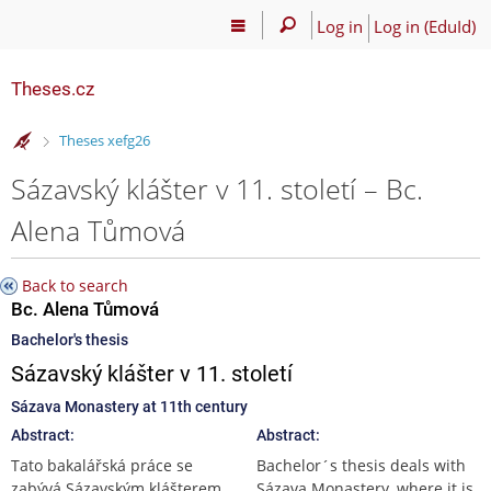
Log in
Log in (EduId)
Theses.cz
>
Theses xefg26
Sázavský klášter v 11. století – Bc.
Alena Tůmová
Back to search
Bc. Alena Tůmová
Bachelor's thesis
Sázavský klášter v 11. století
Sázava Monastery at 11th century
Abstract:
Abstract:
Tato bakalářská práce se
Bachelor´s thesis deals with
zabývá Sázavským klášterem,
Sázava Monastery, where it is