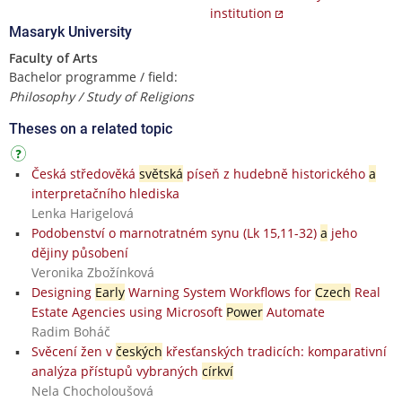
institution
Masaryk University
Faculty of Arts
Bachelor programme / field:
Philosophy / Study of Religions
Theses on a related topic
Česká středověká
světská
píseň z hudebně historického
a
interpretačního hlediska
Lenka Harigelová
Podobenství o marnotratném synu (Lk 15,11-32)
a
jeho
dějiny působení
Veronika Zbožínková
Designing
Early
Warning System Workflows for
Czech
Real
Estate Agencies using Microsoft
Power
Automate
Radim Boháč
Svěcení žen v
českých
křesťanských tradicích: komparativní
analýza přístupů vybraných
církví
Nela Chocholoušová