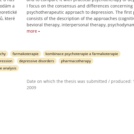
hodám a
I focus on the consensus and differences concerning
eoretické
psychotherapeutic approach to depression. The first 
ů, které
consists of the description of the approaches (cogniti
bevioral therapy, interpersonal therapy, psychodyna
more
uchy
farmakoterapie
kombinace psychoterapie a farmakoterapie
pression
depressive disorders
pharmacotherapy
re analysis
Date on which the thesis was submitted / produced: 1
2009