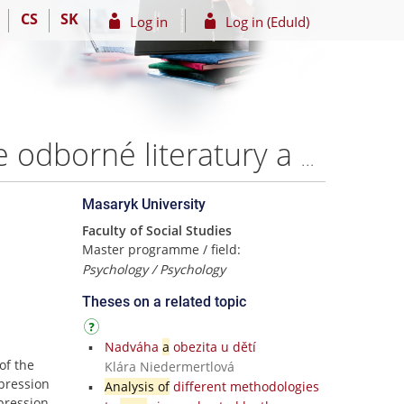
CS
SK
Log in
Log in (EduId)
Psychoterapie deprese v České republice: Komparace odborné literatury a praxe v psychiatrických léčebnách a na psychiatrických odděleních nemocnic – Bc. Petra Půlpánová
Masaryk University
Faculty of Social Studies
Master programme / field:
Psychology / Psychology
Theses on a related topic
Nadváha
a
obezita u dětí
of the
Klára Niedermertlová
pression
Analysis of
different methodologies
pression.