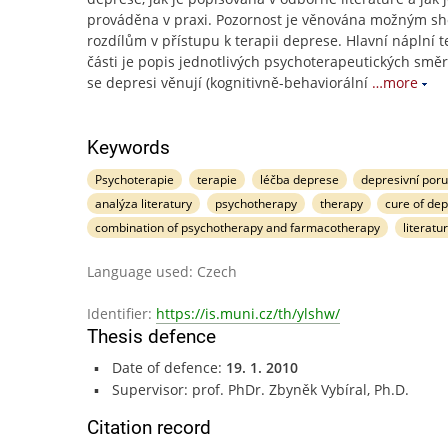
prováděna v praxi. Pozornost je věnována možným s
rozdílům v přístupu k terapii deprese. Hlavní náplní t
části je popis jednotlivých psychoterapeutických směr
se depresi věnují (kognitivně-behaviorální
…more
Keywords
Psychoterapie
terapie
léčba deprese
depresivní por
analýza literatury
psychotherapy
therapy
cure of de
combination of psychotherapy and farmacotherapy
literatu
Language used: Czech
Identifier:
https://is.muni.cz/th/ylshw/
Thesis defence
Date of defence:
19. 1. 2010
Supervisor: prof. PhDr. Zbyněk Vybíral, Ph.D.
Citation record