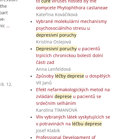
to
cure
viruses hosted by the
 the
oomycete Phytophthora castaneae
part
Kateřina Kováčiková
ve-
Vybrané molekulární mechanismy
mic
…
psychosociálního stresu u
depresivní poruchy
Kristína Oslejová
Depresivní poruchy
u pacientů
trpících chronickou bolestí dolní
části zad
Anna Lenfeldová
Způsoby
léčby deprese
u dospělých
Vít Janů
8. 12.
Efekt nefarmakologických metod na
zvládání
deprese
u pacientů se
srdečním selháním
Karolína TIMANOVÁ
Vliv vybraných látek vyskytujících se
v potravinách na
léčbu deprese
Josef Klabík
Professional Development of