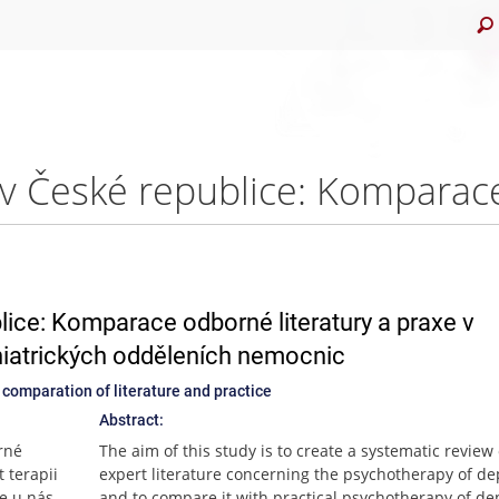
ice: Komparace odborné literatury a praxe v
hiatrických odděleních nemocnic
comparation of literature and practice
Abstract:
rné
The aim of this study is to create a systematic review 
 terapii
expert literature concerning the psychotherapy of de
je u nás
and to compare it with practical psychotherapy of de