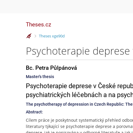
Theses.cz
>
Theses xge90d
Bc. Petra Půlpánová
Master's thesis
Psychoterapie deprese v České republ
psychiatrických léčebnách a na psyc
The psychotherapy of depression in Czech Republic: The 
Abstract:
Cílem práce je poskytnout systematický přehled odbo
literatury týkající se psychoterapie deprese a porovnat
deprese, jak je popisována v odborné literatuře a jak 