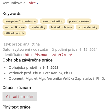
komunikovala
…více
Keywords
European Commission
communication
press releases
war in Ukraine
readability
lexical richness
lexical density
difficult words
Jazyk práce: angličtina
Datum vytvoření / odevzdání či podání práce: 6. 12. 2024
Identifikátor:
https://is.muni.cz/th/r7knm/
Obhajoba závěrečné práce
Obhajoba proběhla
9. 1. 2025
Vedoucí: prof. PhDr. Petr Kaniok, Ph.D.
Oponent: Mgr. et Mgr. Veronika Velička Zapletalová, Ph.D.
Citační záznam
Citovat tuto práci
Plný text práce