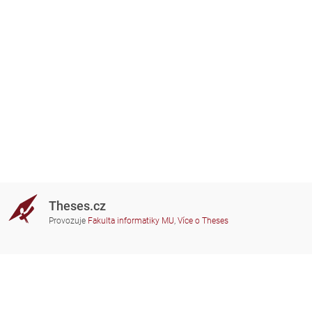
Theses.cz
Provozuje
Fakulta informatiky MU
,
Více o Theses
Potřebujete poradit?
Zapojené školy