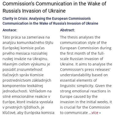
Commission’s Communication in the Wake of
Russia’s Invasion of Ukraine
Clarity in Crisis: Analysing the European Commission’s
Communication in the Wake of Russia’s Invasion of Ukraine
Anotace:
Abstract:
Táto práca sa zameriava na
The thesis analyses the
analýzu komunikačného štýlu
communication style of the
Európskej komisie počas
European Commission during
prvého mesiaca rozsiahlej
the first month of the full-
ruskej invázie na Ukrajinu.
scale Russian invasion of
Hlavným cieľom výskumu je
Ukraine. It aims to analyse the
posúdiť zrozumiteľnosť
Commission's press releases'
tlačových správ Komisie
understandability based on
prostredníctvom základných
essential elements of
komponentov lexikálnej
linguistic simplicity. Given the
jednoduchosti. Vzhľadom na
strong emotional reactions in
silné emocionálne reakcie v
Europe caused by the
Európe, ktoré invázia vyvolala
invasion in the initial weeks, it
v prvotných týždňoch, je
is crucial for the Commission
kľúčové, aby Európska komisia
to communicate
…více