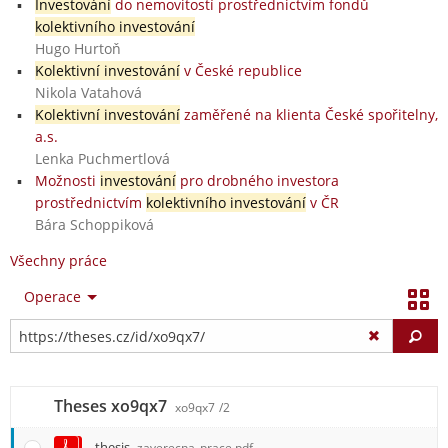
Investování
do nemovitostí prostřednictvím fondů
kolektivního investování
Hugo Hurtoň
Kolektivní investování
v České republice
Nikola Vatahová
Kolektivní investování
zaměřené na klienta České spořitelny,
a.s.
Lenka Puchmertlová
Možnosti
investování
pro drobného investora
prostřednictvím
kolektivního investování
v ČR
Bára Schoppiková
Všechny práce
Operace
Vy
Theses xo9qx7
xo9qx7
/2
thesis
zaverecna_prace.pdf_