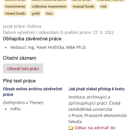
investments
collective investment
mutual funds
risk
mixed funds
yield
loss
Jazyk práce: čeština
Datum vytvoření / odevzdání či podání práce: 27. 3. 2022
Obhajoba závěrečné práce
Vedoucí: Ing. Pavel Hrdlička, MBA Ph.D.
Citační záznam
Citovat tuto práci
Plný text práce
Obsah online archivu závěrečné
Jak jinak získat přístup k textu
práce
Instituce archivující a
Zveřejněno v Theses:
zpřístupňující práci: Česká
světu
zemědělská univerzita
v Praze, Provozně ekonomická
fakulta
Odkaz na adresář do