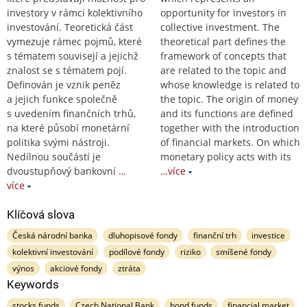
investory v rámci kolektivního
opportunity for investors in
investování. Teoretická část
collective investment. The
vymezuje rámec pojmů, které
theoretical part defines the
s tématem souvisejí a jejichž
framework of concepts that
znalost se s tématem pojí.
are related to the topic and
Definován je vznik peněz
whose knowledge is related to
a jejich funkce společně
the topic. The origin of money
s uvedením finančních trhů,
and its functions are defined
na které působí monetární
together with the introduction
politika svými nástroji.
of financial markets. On which
Nedílnou součástí je
monetary policy acts with its
dvoustupňový bankovní
…
…více
více
Klíčová slova
Česká národní banka
dluhopisové fondy
finanční trh
investice
kolektivní investování
podílové fondy
riziko
smíšené fondy
výnos
akciové fondy
ztráta
Keywords
stocks funds
Czech National Bank
bond funds
financial market