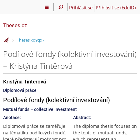
Přihlásit se
Přihlásit se (EduID)
Theses.cz
>
Theses xo9qx7
Podílové fondy (kolektivní investování)
– Kristýna Tintěrová
Kristýna Tintěrová
Diplomová práce
Podílové fondy (kolektivní investování)
Mutual funds – collective investment
Anotace:
Abstract:
Diplomová práce se zaměřuje
The diploma thesis focuses on
na tématiku podílových fondů,
the topic of mutual funds,
které představují možnost pro
which represents an