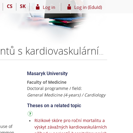
CS
SK
Log in
Log in (EduId)
Vývoj stochastických modelů predikce mortality pacientů s kardiovaskulárním onemocněním – RNDr. Simona Littnerová, Ph.D.
Masaryk University
Faculty of Medicine
Doctoral programme / field:
General Medicine (4-years) / Cardiology
Theses on a related topic
Rizikové skóre pro roční mortalitu a
ause of
výskyt závažných kardiovaskulárních
 common