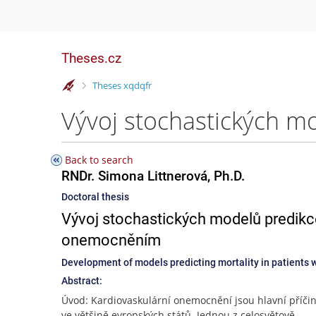
Theses.cz
>
Theses xqdqfr
Back to search
RNDr. Simona Littnerová, Ph.D.
Doctoral thesis
Vývoj stochastických modelů predikce
onemocněním
Development of models predicting mortality in patients 
Abstract:
Úvod: Kardiovaskulární onemocnění jsou hlavní příči
ve většině evropských států. Jednou z celosvětově