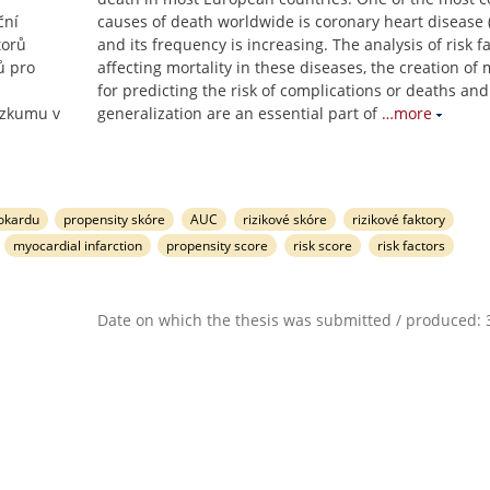
ční
causes of death worldwide is coronary heart disease 
torů
and its frequency is increasing. The analysis of risk f
ů pro
affecting mortality in these diseases, the creation of
for predicting the risk of complications or deaths and
ýzkumu v
generalization are an essential part of
…more
okardu
propensity skóre
AUC
rizikové skóre
rizikové faktory
myocardial infarction
propensity score
risk score
risk factors
Date on which the thesis was submitted / produced: 3