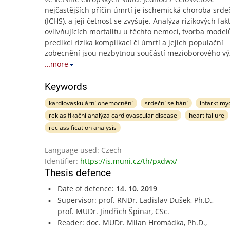
nejčastějších příčin úmrtí je ischemická choroba srde
(ICHS), a její četnost se zvyšuje. Analýza rizikových fak
ovlivňujících mortalitu u těchto nemocí, tvorba model
predikci rizika komplikací či úmrtí a jejich populační
zobecnění jsou nezbytnou součástí mezioborového v
…more
Keywords
kardiovaskulární onemocnění
srdeční selhání
infarkt my
reklasifikační analýza cardiovascular disease
heart failure
reclassification analysis
Language used: Czech
Identifier:
https://is.muni.cz/th/pxdwx/
Thesis defence
Date of defence:
14. 10. 2019
Supervisor: prof. RNDr. Ladislav Dušek, Ph.D.,
prof. MUDr. Jindřich Špinar, CSc.
Reader: doc. MUDr. Milan Hromádka, Ph.D.,