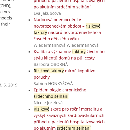
příhod u pacientů hospitalizovaných
(CHD),
po akutním srdečním selhání
actors
Eva Jakubcová
 models
Nádorová onemocnění v
 their
novorozeneckém období –
rizikové
faktory
nádorů novorozeneckého a
časného dětského věku
Wiedermannová Wiedermannová
Kvalita a významné
faktory
životního
stylu klientů domů na půl cesty
Barbora OBORNÁ
Rizikové faktory
mírné kognitivní
poruchy
Sabina HONKYŠOVÁ
. 5. 2019
Epidemiologie chronického
srdečního selhání
Nicole Jokelová
Rizikové
skóre pro roční mortalitu a
výskyt závažných kardiovaskulárních
příhod u pacientů hospitalizovaných
po akutním
srdečním selhání