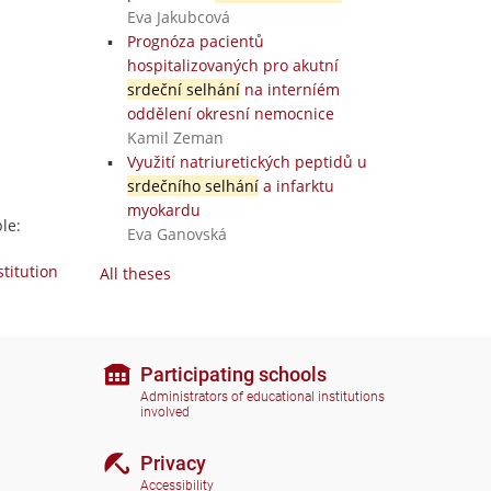
Eva Jakubcová
Prognóza pacientů
hospitalizovaných pro akutní
srdeční selhání
na interníém
oddělení okresní nemocnice
Kamil Zeman
Využití natriuretických peptidů u
srdečního selhání
a infarktu
myokardu
le:
Eva Ganovská
stitution
All theses
Participating schools
Administrators of educational institutions
involved
Privacy
Accessibility