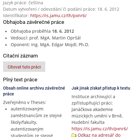
Jazyk práce: čeština
Datum vytvoření / odevzdání či podání práce: 18. 6. 2012
Identifikátor:
https://is.jamu.cz/th/pxnr6/
Obhajoba závěrečné práce
Obhajoba proběhla
18. 6. 2012
Vedoucí: prof. MgA. Martin Opršál
Oponent: Ing. MgA. Edgar Mojdl, Ph.D.
Citační záznam
Citovat tuto práci
Plný text práce
Obsah online archivu závěrečné
Jak jinak získat přístup k textu
práce
Instituce archivující a
Zveřejněno v Theses:
zpřístupňující práci:
autentizovaným
Janáčkova akademie
zaměstnancům ze stejné
múzických umění v Brně,
školy/fakulty,
Hudební fakulta
https://is.jamu.cz/th/pxnr6/
autentizovaným
Odkaz na adresář do
studentům ze stejné