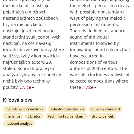
melodické bicí nástroje
the melodic percussion deals
pojednává o možných
with possible nonstandard
nestandardních způsobech
ways of playing the melodic
hry na melodické bicí
percussion instruments.
nástroje. Je zde definován
There is defined a standard
standardní zvuk jednotlivých
sound of individual
nástrojů, na což navazují
instruments followed by
inovativní zvukové barvy, které
innovating sound colours that
se již vyskytly v kompozicích
have occurred in
nejrůznějších autorů 20.
compositions of various
století. Součástí práce je i
authors of 20th century. The
analýza vybraných skladeb, v
work also includes analysis of
nichž byly tyto techniky
selected compositions where
použity.
…více
these
…více
Klíčová slova
melodické bicí nástroje
zvláštní způsoby hry
zvukový standard
marimba
vibrafon
technika hry paličkami
druhy paliček
hudební analýza