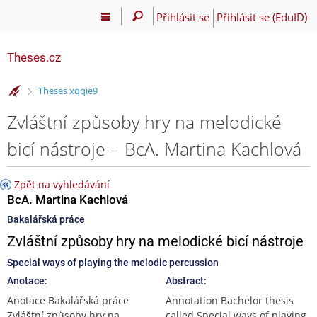
Přihlásit se
Přihlásit se (EduID)
Theses.cz
>
Theses xqqie9
Zvláštní způsoby hry na melodické
bicí nástroje – BcA. Martina Kachlová
Zpět na vyhledávání
BcA. Martina Kachlová
Bakalářská práce
Zvláštní způsoby hry na melodické bicí nástroje
Special ways of playing the melodic percussion
Anotace:
Abstract:
Anotace Bakalářská práce
Annotation Bachelor thesis
Zvláštní způsoby hry na
called Special ways of playing