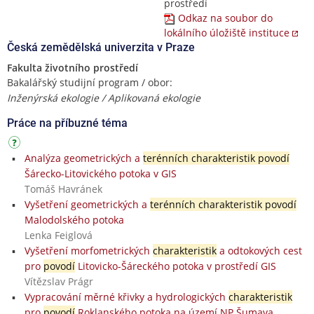
prostředí
Odkaz na soubor do
lokálního úložiště instituce
Česká zemědělská univerzita v Praze
Fakulta životního prostředí
Bakalářský studijní program / obor:
Inženýrská ekologie / Aplikovaná ekologie
Práce na příbuzné téma
Analýza geometrických a
terénních charakteristik povodí
Šárecko-Litovického potoka v GIS
Tomáš Havránek
Vyšetření geometrických a
terénních charakteristik povodí
Malodolského potoka
Lenka Feiglová
Vyšetření morfometrických
charakteristik
a odtokových cest
pro
povodí
Litovicko-Šáreckého potoka v prostředí GIS
Vítězslav Prágr
Vypracování měrné křivky a hydrologických
charakteristik
pro
povodí
Roklanského potoka na území NP Šumava