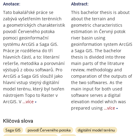
Anotace:
Abstract:
Tato bakalářské práce se
This bachelor thesis is about
zabývá vyšetřením terénních
about the terrain and
a geometrických charakteristik
geometric characteristics
povodí Červeného potoka
estimation in Červný potok
pomoci geoinformační
river basin using
systému ArcGIS a Saga GIS.
geoinformation system ArcGIS
Práce je rozdělena do tří
a Saga GIS. The bachelor
hlavních částí, a to: literární
thesis is divided into three
rešerše, metodika a porovnání
main parts of the litrature
výstupů z obou softwarů. Pro
review, methodology and
ArcGIS a Saga GIS sloužil jako
comparation of the outputs of
hlavní vstup stejný digitální
the two softwares. As the
model terénu, který byl tvořen
main input for both used
nástrojem Topo to Raster v
software serves a digital
ArcGIS. V
…více
elevation model which was
prepared using
…více
Klíčová slova
Saga GIS
povodí Červeného potoka
digitální model terénu