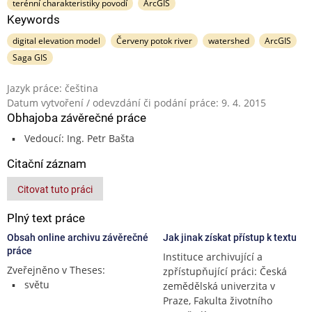
terénní charakteristiky povodí
ArcGIS
Keywords
digital elevation model
Červeny potok river
watershed
ArcGIS
Saga GIS
Jazyk práce: čeština
Datum vytvoření / odevzdání či podání práce: 9. 4. 2015
Obhajoba závěrečné práce
Vedoucí: Ing. Petr Bašta
Citační záznam
Citovat tuto práci
Plný text práce
Obsah online archivu závěrečné
Jak jinak získat přístup k textu
práce
Instituce archivující a
Zveřejněno v Theses:
zpřístupňující práci: Česká
světu
zemědělská univerzita v
Praze, Fakulta životního