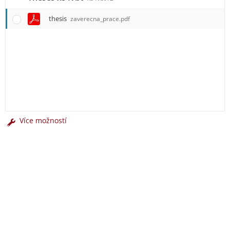
thesis
zaverecna_prace.pdf
Více možností