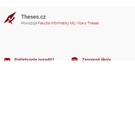
Theses.cz
Provozuje
Fakulta informatiky MU
,
Více o Theses
Potřebujete poradit?
Zapojené školy
theses@fi.muni.cz
Správci zapojených škol
Nápověda
Soukromí
Často kladené dotazy
Přístupnost
Zobrazit klasickou verzi
Nahoru