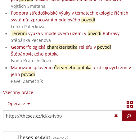
Vojtěch Smetana
Podpora středoškolské výuky v tématech ekologie říčních
systémů: zpracování modelového
povodí
Lenka Palečková
Terénní
výuka v modelovém území v
povodí
Bobravy.
Štěpánka Pecenová
Geomorfologická
charakteristika
reliéfu v
povodí
Štěpánovického potoka
Ivona Kratochvílová
Mapování splavenin
Červeného potoka
a zdrojových zón v
jeho
povodí
Pavel Zámečník
Všechny práce
Operace
Vy
Theses xs4vbt
xs4vbt
/2