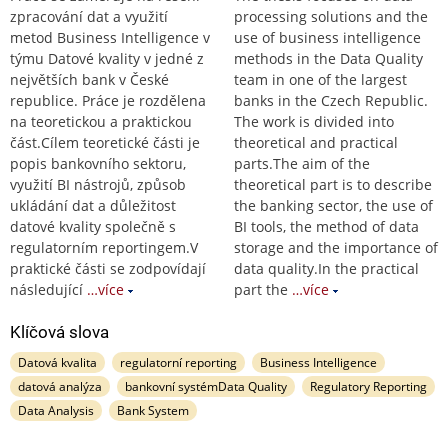
zpracování dat a využití
processing solutions and the
metod Business Intelligence v
use of business intelligence
týmu Datové kvality v jedné z
methods in the Data Quality
největších bank v České
team in one of the largest
republice. Práce je rozdělena
banks in the Czech Republic.
na teoretickou a praktickou
The work is divided into
část.Cílem teoretické části je
theoretical and practical
popis bankovního sektoru,
parts.The aim of the
využití BI nástrojů, způsob
theoretical part is to describe
ukládání dat a důležitost
the banking sector, the use of
datové kvality společně s
BI tools, the method of data
regulatorním reportingem.V
storage and the importance of
praktické části se zodpovídají
data quality.In the practical
následující
…více
part the
…více
Klíčová slova
Datová kvalita
regulatorní reporting
Business Intelligence
datová analýza
bankovní systémData Quality
Regulatory Reporting
Data Analysis
Bank System