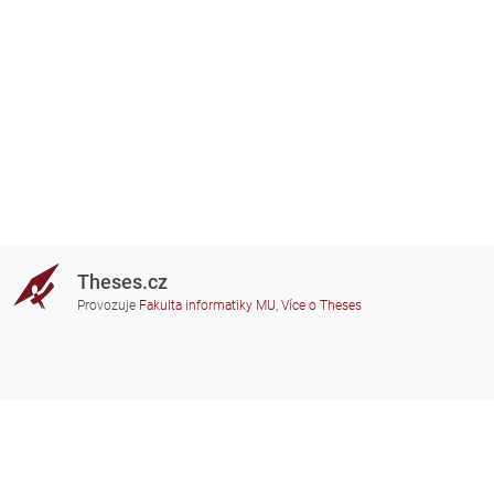
Theses.cz
Provozuje
Fakulta informatiky MU
,
Více o Theses
Potřebujete poradit?
Zapojené školy
theses@fi.muni.cz
Správci zapojených škol