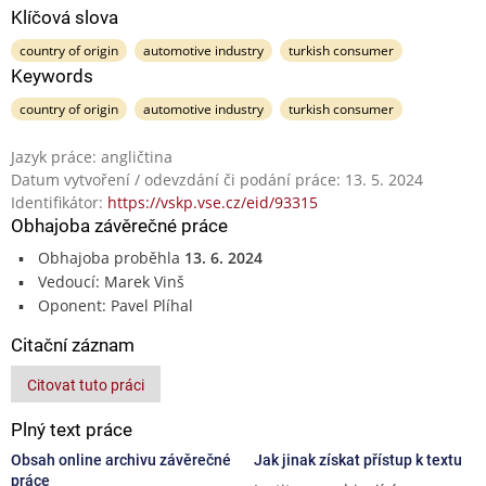
Klíčová slova
country of origin
automotive industry
turkish consumer
Keywords
country of origin
automotive industry
turkish consumer
Jazyk práce: angličtina
Datum vytvoření / odevzdání či podání práce: 13. 5. 2024
Identifikátor:
https://vskp.vse.cz/eid/93315
Obhajoba závěrečné práce
Obhajoba proběhla
13. 6. 2024
Vedoucí: Marek Vinš
Oponent: Pavel Plíhal
Citační záznam
Citovat tuto práci
Plný text práce
Obsah online archivu závěrečné
Jak jinak získat přístup k textu
práce