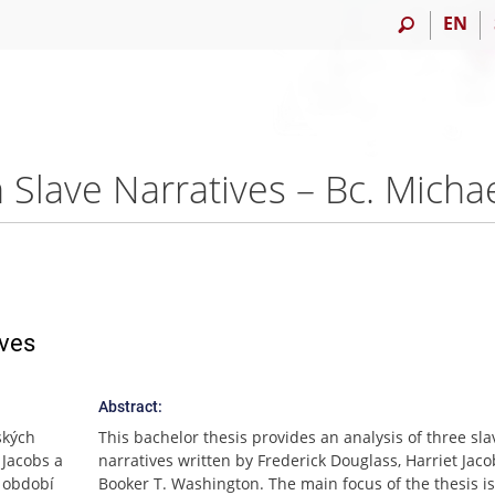
EN
 Slave Narratives – Bc. Micha
ives
Abstract:
ských
This bachelor thesis provides an analysis of three sla
 Jacobs a
narratives written by Frederick Douglass, Harriet Jaco
 období
Booker T. Washington. The main focus of the thesis i