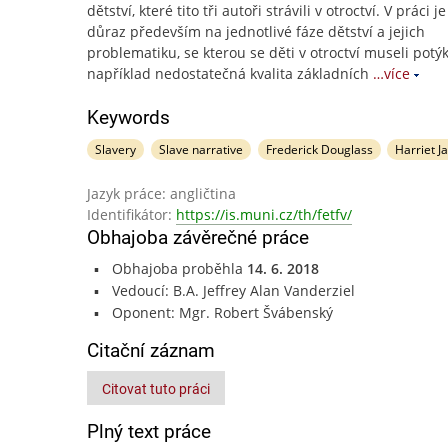
dětství, které tito tři autoři strávili v otroctví. V práci j
důraz především na jednotlivé fáze dětství a jejich
problematiku, se kterou se děti v otroctví museli potýk
například nedostatečná kvalita základních
…více
Keywords
Slavery
Slave narrative
Frederick Douglass
Harriet J
Jazyk práce: angličtina
Identifikátor:
https://is.muni.cz/th/fetfv/
Obhajoba závěrečné práce
Obhajoba proběhla
14. 6. 2018
Vedoucí: B.A. Jeffrey Alan Vanderziel
Oponent: Mgr. Robert Švábenský
Citační záznam
Citovat tuto práci
Plný text práce