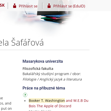
SK
Přihlásit se
Přihlásit se (EduID)
ela Šafářová
Masarykova univerzita
Filozofická fakulta
Bakalářský studijní program / obor:
Filologie / Anglický jazyk a literatura
Práce na příbuzné téma
ve
Booker T. Washington
and W.E.B Du
bs, and
Bois The Apple of Discord
s put on