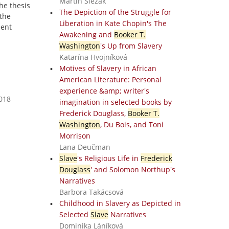
Martin Slezák
he thesis
The Depiction of the Struggle for
 the
Liberation in Kate Chopin's The
ient
Awakening and
Booker T.
Washington
's Up from Slavery
Katarína Hvojníková
Motives of Slavery in African
American Literature: Personal
experience &amp; writer's
2018
imagination in selected books by
Frederick Douglass,
Booker T.
Washington
, Du Bois, and Toni
Morrison
Lana Deučman
Slave
's Religious Life in
Frederick
Douglass
' and Solomon Northup's
Narratives
Barbora Takácsová
Childhood in Slavery as Depicted in
Selected
Slave
Narratives
Dominika Láníková