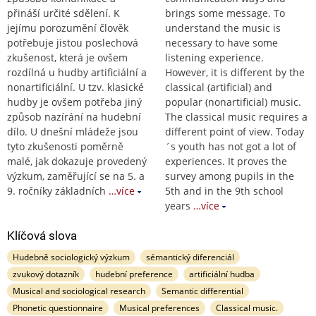
přináší určité sdělení. K
brings some message. To
jejímu porozumění člověk
understand the music is
potřebuje jistou poslechová
necessary to have some
zkušenost, která je ovšem
listening experience.
rozdílná u hudby artificiální a
However, it is different by the
nonartificiální. U tzv. klasické
classical (artificial) and
hudby je ovšem potřeba jiný
popular (nonartificial) music.
způsob nazírání na hudební
The classical music requires a
dílo. U dnešní mládeže jsou
different point of view. Today
tyto zkušenosti poměrně
´s youth has not got a lot of
malé, jak dokazuje provedený
experiences. It proves the
výzkum, zaměřující se na 5. a
survey among pupils in the
9. ročníky základních
…více
5th and in the 9th school
years
…více
Klíčová slova
Hudebně sociologický výzkum
sémantický diferenciál
zvukový dotazník
hudební preference
artificiální hudba
Musical and sociological research
Semantic differential
Phonetic questionnaire
Musical preferences
Classical music.