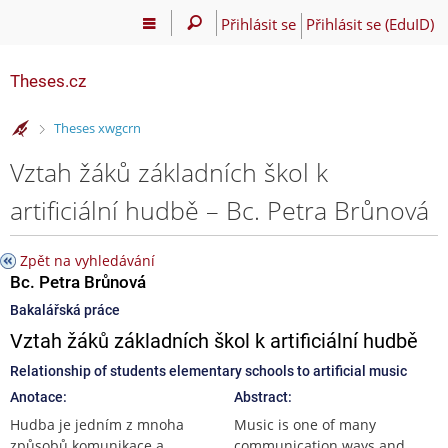
Přihlásit se
Přihlásit se (EduID)
Theses.cz
>
Theses xwgcrn
Vztah žáků základních škol k
artificiální hudbě – Bc. Petra Brůnová
Zpět na vyhledávání
Bc. Petra Brůnová
Bakalářská práce
Vztah žáků základních škol k artificiální hudbě
Relationship of students elementary schools to artificial music
Anotace:
Abstract:
Hudba je jedním z mnoha
Music is one of many
způsobů komunikace a
communication ways and