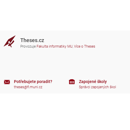
Theses.cz
Provozuje
Fakulta informatiky MU
,
Více o Theses
Potřebujete poradit?
Zapojené školy
theses@fi.muni.cz
Správci zapojených škol
Nápověda
Soukromí
Často kladené dotazy
Přístupnost
Zobrazit klasickou verzi