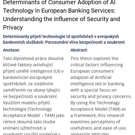
Determinants of Consumer Adoption of AI
Technology in European Banking Services:
Understanding the Influence of Security and
Privacy
Determinanty přijetí technologie UI spotřebiteli v evropských
bankovních službách: Porozumění vlivu bezpečnosti a soukromí
Anotace:
Abstract:
Tato diplomová práce zkoumá
This thesis explores the
klíčové faktory ovlivňující
critical factors influencing
přijetí umělé inteligence (UI) v
European consumers'
bankovnictví evropskými
adoption of Artificial
spotřebiteli, se zvláštním
Intelligence (AI) in banking,
zaměřením na obavy týkající
with a special focus on
se bezpečnosti a soukromí.
security and privacy concerns.
Využitím modelu přijetí
By using the Technology
technologie (Technology
Acceptance Model (TAM) as
Acceptance Model – TAM) jako
a framework, this research
rámce zkoumá tato studie
examines perceptions of
vnímání užitečnosti a
usefulness and ease of use,
snadnosti použití společně s
alongside attitudes,