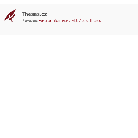
Theses.cz
Provozuje
Fakulta informatiky MU
,
Více o Theses
Potřebujete poradit?
Zapojené školy
theses@fi.muni.cz
Správci zapojených škol
Nápověda
Soukromí
Často kladené dotazy
Přístupnost
Zobrazit klasickou verzi
Nahoru