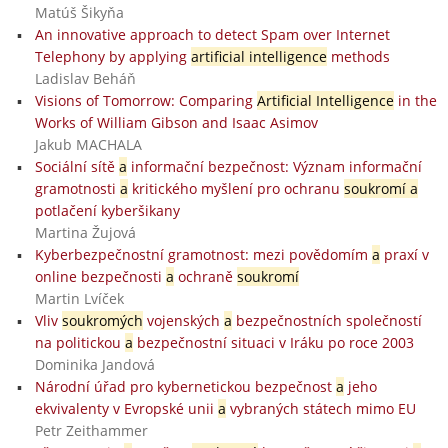
Matúš Šikyňa
An innovative approach to detect Spam over Internet
Telephony by applying
artificial intelligence
methods
Ladislav Beháň
Visions of Tomorrow: Comparing
Artificial Intelligence
in the
Works of William Gibson and Isaac Asimov
Jakub MACHALA
Sociální sítě
a
informační bezpečnost: Význam informační
gramotnosti
a
kritického myšlení pro ochranu
soukromí a
potlačení kyberšikany
Martina Žujová
Kyberbezpečnostní gramotnost: mezi povědomím
a
praxí v
online bezpečnosti
a
ochraně
soukromí
Martin Lvíček
Vliv
soukromých
vojenských
a
bezpečnostních společností
na politickou
a
bezpečnostní situaci v Iráku po roce 2003
Dominika Jandová
Národní úřad pro kybernetickou bezpečnost
a
jeho
ekvivalenty v Evropské unii
a
vybraných státech mimo EU
Petr Zeithammer