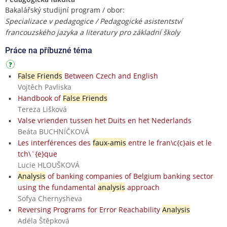
Bakalářský studijní program / obor:
Specializace v pedagogice / Pedagogické asistentství
francouzského jazyka a literatury pro základní školy
Práce na příbuzné téma
False Friends
Between Czech and English
Vojtěch Pavliska
Handbook of
False Friends
Tereza Lišková
Valse vrienden tussen het Duits en het Nederlands
Beáta BUCHNÍČKOVÁ
Les interférences des
faux-amis
entre le fran\c{c}ais et le
tch\`{e}que
Lucie HLOUŠKOVÁ
Analysis
of banking companies of Belgium banking sector
using the fundamental
analysis
approach
Sofya Chernysheva
Reversing Programs for Error Reachability
Analysis
Adéla Štěpková