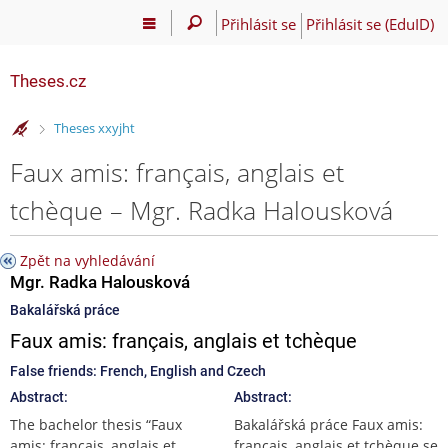
Přihlásit se
Přihlásit se (EduID)
Theses.cz
>
Theses xxyjht
Faux amis: français, anglais et
tchèque – Mgr. Radka Halousková
Zpět na vyhledávání
Mgr. Radka Halousková
Bakalářská práce
Faux amis: français, anglais et tchèque
False friends: French, English and Czech
Abstract:
Abstract:
The bachelor thesis “Faux
Bakalářská práce Faux amis:
amis: français, anglais et
français, anglais et tchèque se