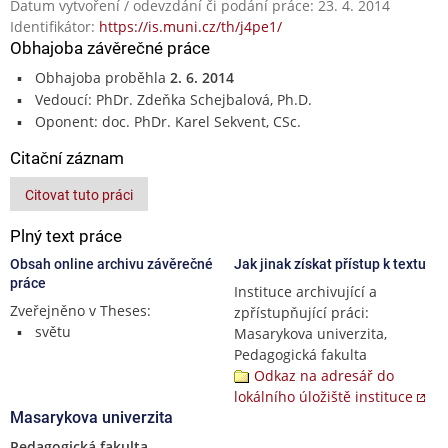
Datum vytvoření / odevzdání či podání práce: 23. 4. 2014
Identifikátor:
https://is.muni.cz/th/j4pe1/
Obhajoba závěrečné práce
Obhajoba proběhla
2. 6. 2014
Vedoucí: PhDr. Zdeňka Schejbalová, Ph.D.
Oponent: doc. PhDr. Karel Sekvent, CSc.
Citační záznam
Citovat tuto práci
Plný text práce
Obsah online archivu závěrečné
Jak jinak získat přístup k textu
práce
Instituce archivující a
Zveřejněno v Theses:
zpřístupňující práci:
světu
Masarykova univerzita,
Pedagogická fakulta
Odkaz na adresář do
lokálního úložiště instituce
Masarykova univerzita
Pedagogická fakulta