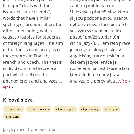
tchèque” deals with the
zaobírá problematikou
issues of “false friends”,
"falešných přátel", slov, která
words that have similar
si jsou podobná svou psanou
spelling or pronunciation, but
nebo zvukovou formou, ale liší
differ in meaning, which
se svým významem, a tím
causes troubles for students
působí potíže studentům
of foreign languages. The aim
cizích jazyků. Cílem této práce
of the thesis is an analysis of
je analýza takových slov v
these words in English,
anglickém, francouzském a
French and Czech. The thesis
českém jazyce. Práce je
is divided into a theoretical
rozdělena na část teoretickou,
part which defines the
která definuje daný jev a
phenomenon and analyzes
…
analyzuje a porovnává
…více
více
Klíčová slova
faux amis
false friends
etymologie
etymology
analýza
analysis
Jazyk práce: francouzština