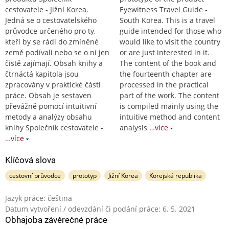
cestovatele - Jižní Korea.
Eyewitness Travel Guide -
Jedná se o cestovatelského
South Korea. This is a travel
průvodce určeného pro ty,
guide intended for those who
kteří by se rádi do zmíněné
would like to visit the country
země podívali nebo se o ni jen
or are just interested in it.
čistě zajímají. Obsah knihy a
The content of the book and
čtrnáctá kapitola jsou
the fourteenth chapter are
zpracovány v praktické části
processed in the practical
práce. Obsah je sestaven
part of the work. The content
převážně pomocí intuitivní
is compiled mainly using the
metody a analýzy obsahu
intuitive method and content
knihy Společník cestovatele -
analysis
…více
…více
Klíčová slova
cestovní průvodce
prototyp
Jižní Korea
Korejská republika
Jazyk práce: čeština
Datum vytvoření / odevzdání či podání práce: 6. 5. 2021
Obhajoba závěrečné práce