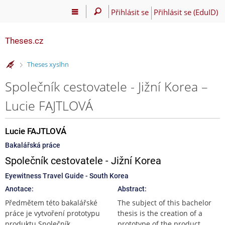
Přihlásit se
Přihlásit se (EduID)
Theses.cz
>
Theses xyslhn
Společník cestovatele - Jižní Korea –
Lucie FAJTLOVÁ
Lucie FAJTLOVÁ
Bakalářská práce
Společník cestovatele - Jižní Korea
Eyewitness Travel Guide - South Korea
Anotace:
Abstract:
Předmětem této bakalářské
The subject of this bachelor
práce je vytvoření prototypu
thesis is the creation of a
produktu Společník
prototype of the product