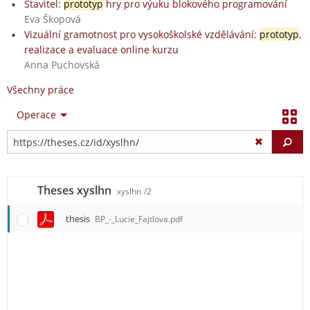
Stavitel:
prototyp
hry pro výuku blokového programování
Eva Škopová
Vizuální gramotnost pro vysokoškolské vzdělávání:
prototyp
,
realizace a evaluace online kurzu
Anna Puchovská
Všechny práce
Operace
Vy
Theses xyslhn
xyslhn
/2
thesis
BP_-_Lucie_Fajtlova.pdf