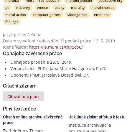
morálka
morální rozhodování
morální jednání
počítačové hry
pc
videohry
emoce
pocity
morality
moral choices
moral action
computer games
videogames
emotions
feelings
Jazyk práce: čeština
Datum vytvoření / odevzdání či podání práce: 13. 5. 2019
Identifikátor:
https://is.muni.cz/th/j5cb6/
Obhajoba závěrečné práce
Obhajoba proběhla
28. 5. 2019
Vedoucí: doc. PhDr. Jana Marie Havigerová, Ph.D.
Oponent: PhDr. Jaroslava Dosedlová, Dr.
Citační záznam
Citovat tuto práci
Plný text práce
Obsah online archivu závěrečné
Jak jinak získat přístup k textu
práce
Instituce archivující a
Zveřejněno v Theses:
zpřístupňující práci: