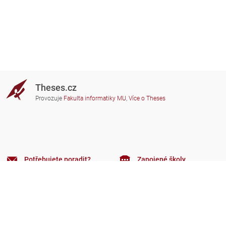
Theses.cz
Provozuje
Fakulta informatiky MU
,
Více o Theses
Potřebujete poradit?
Zapojené školy
theses@fi.muni.cz
Správci zapojených škol
Nápověda
Soukromí
Často kladené dotazy
Přístupnost