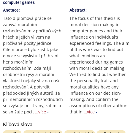
computer games
Anotace:
Abstract:
Tato diplomová práce se
The focus of this thesis is
zabývá morálním
moral decision making in
rozhodováním v počítačových
computer games and their
hrách a jejich vlivem na
influence on individual's
prožívané pocity jedince.
experienced feelings. The aim
Cílem práce bylo zjistit, jaké
of this work was to find out
emoce se vyskytují při hraní
what emotions are
her s morálním
experienced during games
rozhodováním. Zda májí
with moral decision making.
osobnostní rysy a morální
We tried to find out whether
vlastnosti nějaký vliv na naše
the personality trait and
rozhodování. A potvrdit
moral qualities have any
předpoklad jiných autorů, že
influence on our decision-
při nemorálních rozhodnutích
making. And confirm the
se zvyšuje pocit viny, zatímco
assumptions of other authors
se snižuje pocit
…více
that in
…více
Klíčová slova